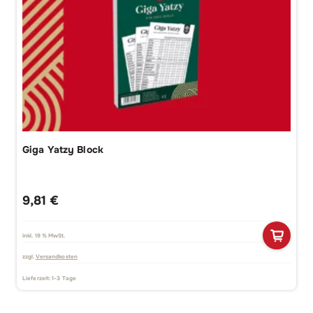
Giga Yatzy Block
9,81
€
inkl. 19 % MwSt.
zzgl.
Versandkosten
Lieferzeit:
1-3 Tage