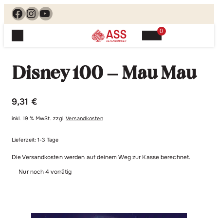
Facebook
Instagram
YouTube
0
Spielewelt
Suchen, finden, spielen. Jetzt & hier.
Disney 100 – Mau Mau
Spielkarten
Blog
Suchen
Themenwelten
nach:
9,31
€
Beliebte Spiele
Service
inkl. 19 % MwSt.
zzgl.
Versandkosten
Klassische Spiele
Spielregeln
Shop
Lernspiele
Lieferzeit:
1-3 Tage
Kundenservice
Die Versandkosten werden auf deinem Weg zur Kasse berechnet.
Shopübersicht
Feedback
Kontakt
Nur noch 4 vorrätig
Alle Produkte im Überblick
Anfrage
Merchandise
Kataloge
Unsere Stores