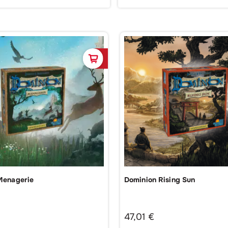
korb
In den Warenkorb
Menagerie
Dominion Rising Sun
47,01
€