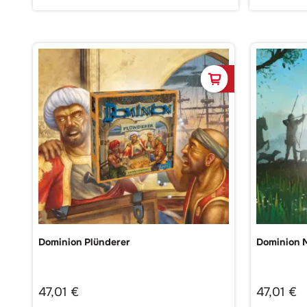
In den Waren
Dominion Plünderer
Dominion 
47,01
€
47,01
€