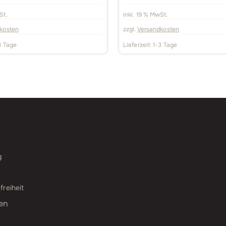
St.
inkl. 19 % MwSt.
kosten
zzgl.
Versandkosten
3 Tage
Lieferzeit:
1-3 Tage
g
freiheit
en