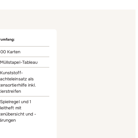
rumfang:
00 Karten
 Müllstapel-Tableau
Kunststoff-
achteleinsatz als
ensortierhilfe inkl.
ierstreifen
Spielregel und 1
eitheft mit
tenübersicht und -
lärungen