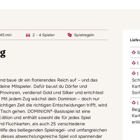
 45 min
2 - 4 Spieler
Spielregeln
Liefe
ng
5
1
1 
Sch
nd baue dir ein florierendes Reich auf – und das
Kart
 deine Mitspieler. Dafür baust du Dörfer und
Sort
Provinzen, verdienst Gold und Silber und errichtest
. Mit jedem Zug wächst dein Dominion – doch nur
1 
richtigen Zeit die richtigen Entscheidungen trifft, wird
Begl
 Tisch gehen. DOMINION®-Basisspiel ist eine
Kar
tion und enthält sowohl die für jedes Spiel
erk
nd Fluchkarten, als auch 25 verschiedene
Hilfe des beiliegenden Spielregel- und umfangreichen
in dieses abwechslungsreiche Spiel voll spannender