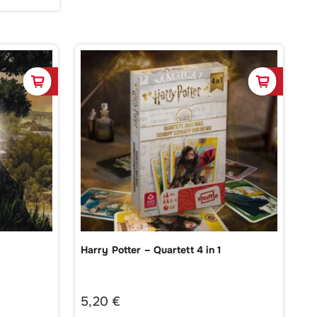
In den Warenkorb
In de
Harry Potter – Quartett 4 in 1
5,20
€