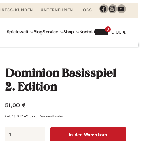
Facebook
Instagra
YouTu
INESS-KUNDEN
UNTERNEHMEN
JOBS
0
Spielewelt
Blog
Service
Shop
Kontakt
0,00
€
Dominion
In den Warenkorb
Basisspiel
Dominion Basisspiel
2.
Edition
2. Edition
Menge
51,00
€
inkl. 19 % MwSt.
zzgl.
Versandkosten
Dominion
In den Warenkorb
Basisspiel