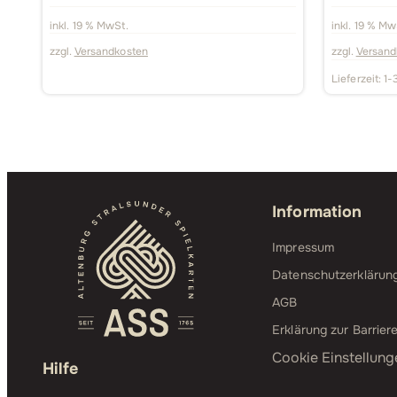
inkl. 19 % MwSt.
inkl. 19 % Mw
zzgl.
Versandkosten
zzgl.
Versand
Lieferzeit:
1-
Information
Impressum
Datenschutzerklärun
AGB
Erklärung zur Barriere
Cookie Einstellung
Hilfe