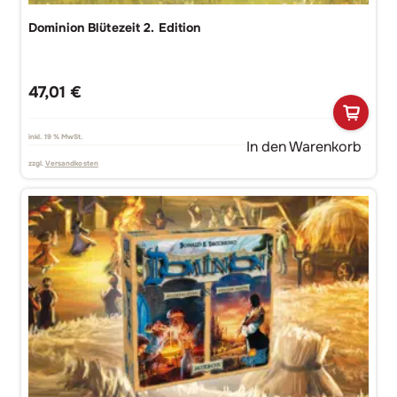
Dominion Blütezeit 2. Edition
47,01
€
inkl. 19 % MwSt.
In den Warenkorb
zzgl.
Versandkosten