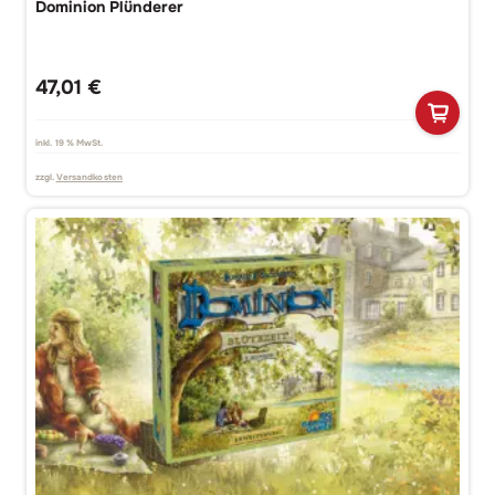
Dominion Plünderer
47,01
€
inkl. 19 % MwSt.
zzgl.
Versandkosten