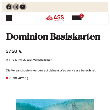
Facebook
Instagram
YouTube
0
Spielewelt
Suchen, finden, spielen. Jetzt & hier.
Dominion Basiskarten
Spielkarten
Blog
Suchen
Themenwelten
nach:
37,50
€
Beliebte Spiele
Service
inkl. 19 % MwSt.
zzgl.
Versandkosten
Klassische Spiele
Spielregeln
Shop
Lernspiele
Die Versandkosten werden auf deinem Weg zur Kasse berechnet.
Kundenservice
Nicht vorrätig
Shopübersicht
Feedback
Kontakt
Alle Produkte im Überblick
Anfrage
Merchandise
Kataloge
Unsere Stores