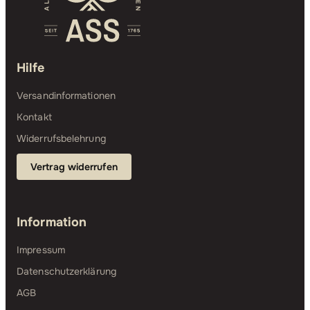
Hilfe
Versandinformationen
Kontakt
Widerrufsbelehrung
Vertrag widerrufen
Information
Impressum
Datenschutzerklärung
AGB