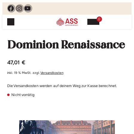
Facebook
Instagram
YouTube
0
Spielewelt
Suchen, finden, spielen. Jetzt & hier.
Dominion Renaissance
Spielkarten
Blog
Suchen
Themenwelten
nach:
47,01
€
Beliebte Spiele
Service
inkl. 19 % MwSt.
zzgl.
Versandkosten
Klassische Spiele
Spielregeln
Shop
Lernspiele
Die Versandkosten werden auf deinem Weg zur Kasse berechnet.
Kundenservice
Nicht vorrätig
Shopübersicht
Feedback
Kontakt
Alle Produkte im Überblick
Anfrage
Merchandise
Kataloge
Unsere Stores