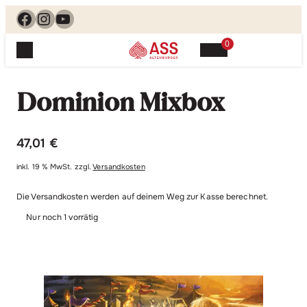
Facebook
Instagram
YouTube
0
Spielewelt
Suchen, finden, spielen. Jetzt & hier.
Dominion Mixbox
Spielkarten
Blog
Suchen
Themenwelten
nach:
47,01
€
Beliebte Spiele
Service
inkl. 19 % MwSt.
zzgl.
Versandkosten
Klassische Spiele
Spielregeln
Shop
Lernspiele
Die Versandkosten werden auf deinem Weg zur Kasse berechnet.
Kundenservice
Nur noch 1 vorrätig
Shopübersicht
Feedback
Kontakt
Alle Produkte im Überblick
Anfrage
Merchandise
Kataloge
Unsere Stores