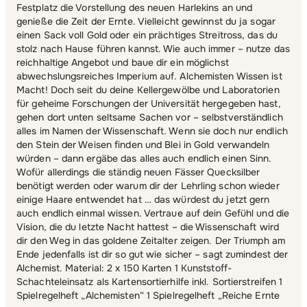
Festplatz die Vorstellung des neuen Harlekins an und
genieße die Zeit der Ernte. Vielleicht gewinnst du ja sogar
einen Sack voll Gold oder ein prächtiges Streitross, das du
stolz nach Hause führen kannst. Wie auch immer – nutze das
reichhaltige Angebot und baue dir ein möglichst
abwechslungsreiches Imperium auf. Alchemisten Wissen ist
Macht! Doch seit du deine Kellergewölbe und Laboratorien
für geheime Forschungen der Universität hergegeben hast,
gehen dort unten seltsame Sachen vor – selbstverständlich
alles im Namen der Wissenschaft. Wenn sie doch nur endlich
den Stein der Weisen finden und Blei in Gold verwandeln
würden – dann ergäbe das alles auch endlich einen Sinn.
Wofür allerdings die ständig neuen Fässer Quecksilber
benötigt werden oder warum dir der Lehrling schon wieder
einige Haare entwendet hat … das würdest du jetzt gern
auch endlich einmal wissen. Vertraue auf dein Gefühl und die
Vision, die du letzte Nacht hattest – die Wissenschaft wird
dir den Weg in das goldene Zeitalter zeigen. Der Triumph am
Ende jedenfalls ist dir so gut wie sicher – sagt zumindest der
Alchemist. Material: 2 x 150 Karten 1 Kunststoff-
Schachteleinsatz als Kartensortierhilfe inkl. Sortierstreifen 1
Spielregelheft „Alchemisten“ 1 Spielregelheft „Reiche Ernte