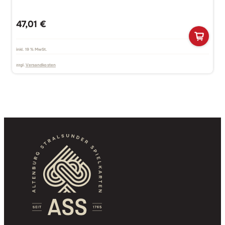
47,01
€
inkl. 19 % MwSt.
zzgl.
Versandkosten