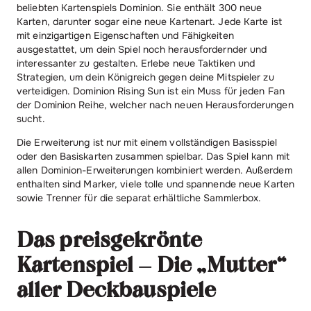
beliebten Kartenspiels Dominion. Sie enthält 300 neue
Karten, darunter sogar eine neue Kartenart. Jede Karte ist
mit einzigartigen Eigenschaften und Fähigkeiten
ausgestattet, um dein Spiel noch herausfordernder und
interessanter zu gestalten. Erlebe neue Taktiken und
Strategien, um dein Königreich gegen deine Mitspieler zu
verteidigen. Dominion Rising Sun ist ein Muss für jeden Fan
der Dominion Reihe, welcher nach neuen Herausforderungen
sucht.
Die Erweiterung ist nur mit einem vollständigen Basisspiel
oder den Basiskarten zusammen spielbar. Das Spiel kann mit
allen Dominion-Erweiterungen kombiniert werden. Außerdem
enthalten sind Marker, viele tolle und spannende neue Karten
sowie Trenner für die separat erhältliche Sammlerbox.
Das preisgekrönte
Kartenspiel – Die „Mutter“
aller Deckbauspiele