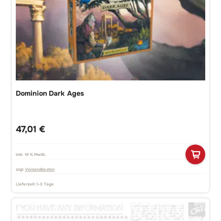
Dominion Dark Ages
47,01
€
inkl. 19 % MwSt.
zzgl.
Versandkosten
Lieferzeit:
1-3 Tage