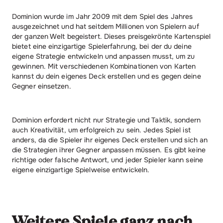
Dominion wurde im Jahr 2009 mit dem Spiel des Jahres
ausgezeichnet und hat seitdem Millionen von Spielern auf
der ganzen Welt begeistert. Dieses preisgekrönte Kartenspiel
bietet eine einzigartige Spielerfahrung, bei der du deine
eigene Strategie entwickeln und anpassen musst, um zu
gewinnen. Mit verschiedenen Kombinationen von Karten
kannst du dein eigenes Deck erstellen und es gegen deine
Gegner einsetzen.
Dominion erfordert nicht nur Strategie und Taktik, sondern
auch Kreativität, um erfolgreich zu sein. Jedes Spiel ist
anders, da die Spieler ihr eigenes Deck erstellen und sich an
die Strategien ihrer Gegner anpassen müssen. Es gibt keine
richtige oder falsche Antwort, und jeder Spieler kann seine
eigene einzigartige Spielweise entwickeln.
Weitere Spiele ganz nach