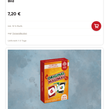
Bild
7,20
€
inkl. 19 % MwSt.
zzgl.
Versandkosten
Lieferzeit:
1-3 Tage