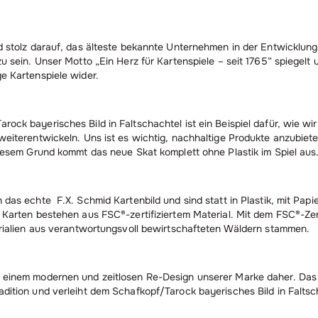
d stolz darauf, das älteste bekannte Unternehmen in der Entwicklun
u sein. Unser Motto „Ein Herz für Kartenspiele – seit 1765“ spiegelt 
e Kartenspiele wider.
ock bayerisches Bild in Faltschachtel ist ein Beispiel dafür, wie wi
weiterentwickeln. Uns ist es wichtig, nachhaltige Produkte anzubiet
diesem Grund kommt das neue Skat komplett ohne Plastik im Spiel aus
 das echte F.X. Schmid Kartenbild und sind statt in Plastik, mit Pap
 Karten bestehen aus FSC®-zertifiziertem Material. Mit dem FSC®-Zer
erialien aus verantwortungsvoll bewirtschafteten Wäldern stammen.
 einem modernen und zeitlosen Re-Design unserer Marke daher. Das
dition und verleiht dem Schafkopf/Tarock bayerisches Bild in Faltsc