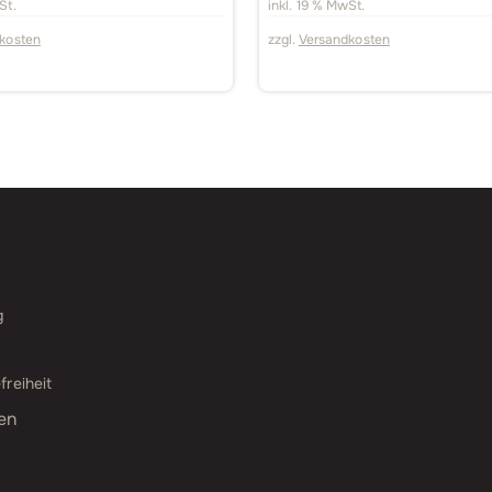
St.
inkl. 19 % MwSt.
kosten
zzgl.
Versandkosten
g
freiheit
en