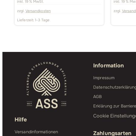
inkl. 19 % MwSt.
inkl. 19 % Mw
zzgl.
Versandkosten
zzgl.
Versand
Lieferzeit:
1-3 Tage
Information
Impressum
Datenschutzerklärun
AGB
Erklärung zur Barriere
Cookie Einstellung
Hilfe
Versandinformationen
Zahlungsarten