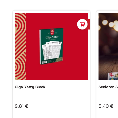
In den Waren
Giga Yatzy Block
Senioren S
9,81
€
5,40
€