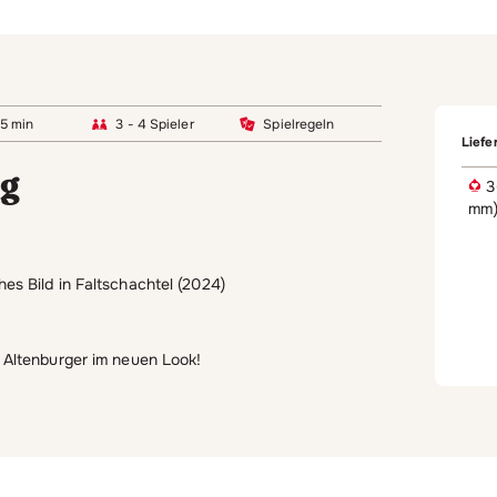
15 min
3 - 4 Spieler
Spielregeln
Liefe
ng
3
mm
es Bild in Faltschachtel (2024)
 Altenburger im neuen Look!