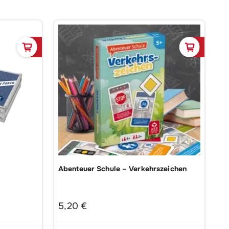
In den Warenkorb
In de
Abenteuer Schule – Verkehrszeichen
5,20
€