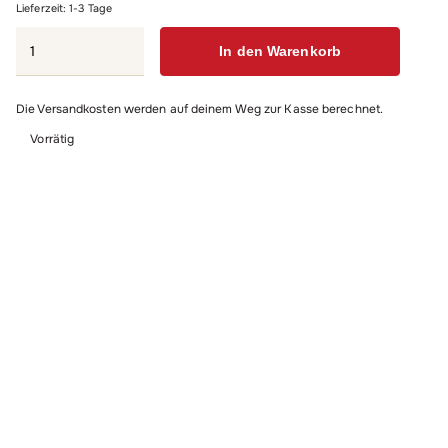
Lieferzeit:
1-3 Tage
FSC
In den Warenkorb
Schafkopf/Tarock,
bayerisches
Die Versandkosten werden auf deinem Weg zur Kasse berechnet.
Bild
Menge
Vorrätig