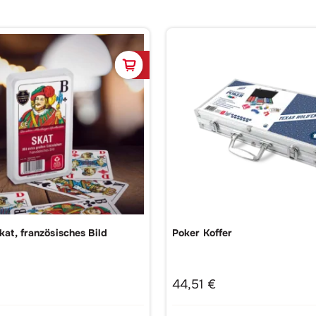
korb
In den Warenkorb
kat, französisches Bild
Poker Koffer
44,51
€