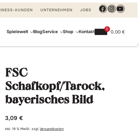
Facebook
Instagra
YouTu
INESS-KUNDEN
UNTERNEHMEN
JOBS
0
Spielewelt
Blog
Service
Shop
Kontakt
0,00
€
FSC
In den Warenkorb
Schafkopf/Tarock,
FSC
bayerisches
Bild
Schafkopf/Tarock,
Menge
bayerisches Bild
3,09
€
inkl. 19 % MwSt.
zzgl.
Versandkosten