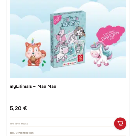
myLilimals – Mau Mau
5,20
€
inkl. 19 % MwSt.
zzgl.
Versandkosten