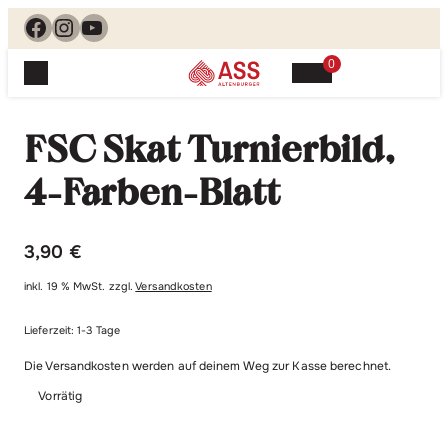
Facebook
Instagram
YouTube
0
Spielewelt
Suchen, finden, spielen. Jetzt & hier.
FSC Skat Turnierbild,
Spielkarten
Blog
Suchen
4-Farben-Blatt
Themenwelten
nach:
Beliebte Spiele
Service
3,90
€
Klassische Spiele
Spielregeln
Shop
Lernspiele
inkl. 19 % MwSt.
zzgl.
Versandkosten
Kundenservice
Shopübersicht
Lieferzeit:
1-3 Tage
Feedback
Kontakt
Alle Produkte im Überblick
Anfrage
Die Versandkosten werden auf deinem Weg zur Kasse berechnet.
Merchandise
Vorrätig
Kataloge
Unsere Stores