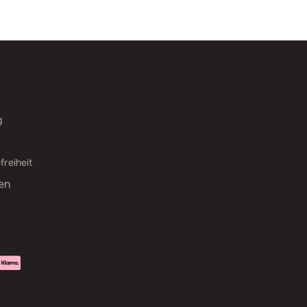
g
freiheit
en