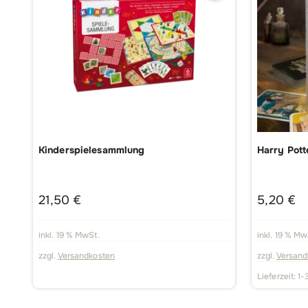
Kinderspielesammlung
Harry Potte
21,50
€
5,20
€
inkl. 19 % MwSt.
inkl. 19 % Mw
zzgl.
Versandkosten
zzgl.
Versand
Lieferzeit:
1-