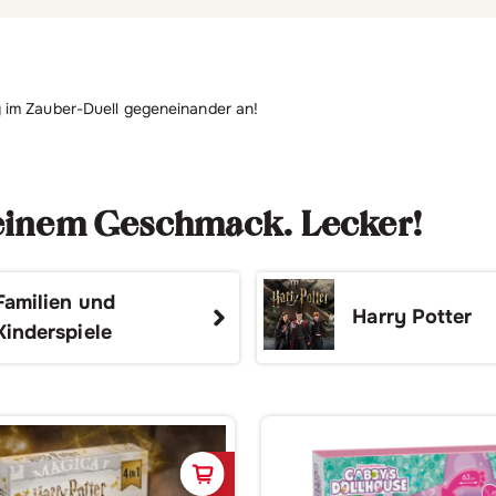
y im Zauber-Duell gegeneinander an!
deinem Geschmack. Lecker!
Familien und
Harry Potter
Kinderspiele
korb
In den Warenkorb