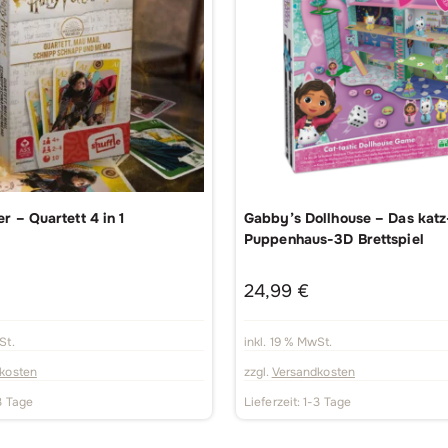
r – Quartett 4 in 1
Gabby’s Dollhouse – Das katz
Puppenhaus-3D Brettspiel
24,99
€
St.
inkl. 19 % MwSt.
kosten
zzgl.
Versandkosten
3 Tage
Lieferzeit:
1-3 Tage