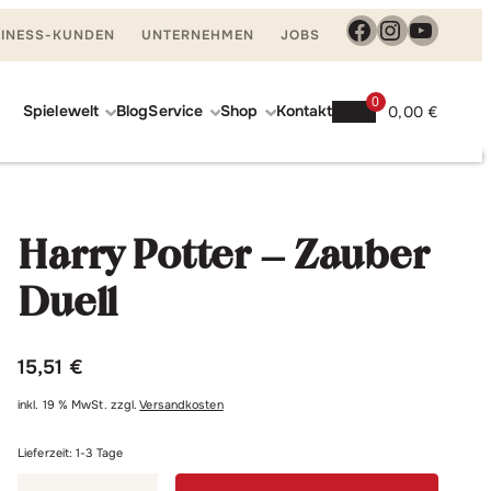
Facebook
Instagra
YouTu
INESS-KUNDEN
UNTERNEHMEN
JOBS
0
Spielewelt
Blog
Service
Shop
Kontakt
0,00
€
Harry
In den Warenkorb
Potter
Harry Potter – Zauber
–
Zauber
Duell
Duell
Menge
15,51
€
inkl. 19 % MwSt.
zzgl.
Versandkosten
Lieferzeit:
1-3 Tage
Harry