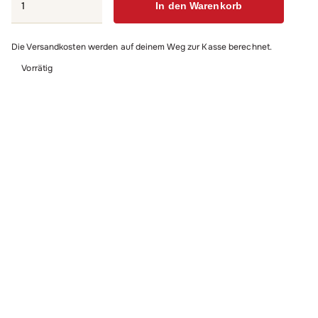
In den Warenkorb
Potter
–
Die Versandkosten werden auf deinem Weg zur Kasse berechnet.
Zauber
Duell
Vorrätig
Menge