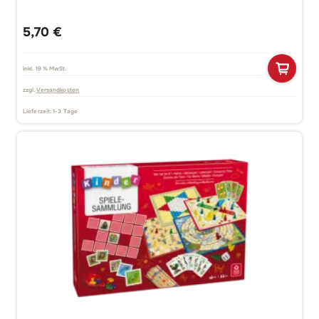
5,70
€
inkl. 19 % MwSt.
zzgl.
Versandkosten
Lieferzeit:
1-3 Tage