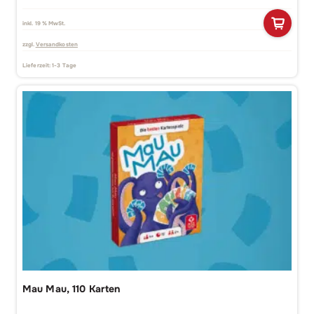
inkl. 19 % MwSt.
zzgl.
Versandkosten
Lieferzeit:
1-3 Tage
Mau Mau, 110 Karten