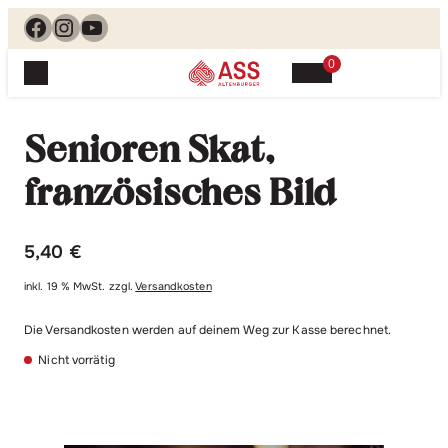
Facebook
Instagram
YouTube
0
Spielewelt
Suchen, finden, spielen. Jetzt & hier.
Senioren Skat,
Spielkarten
Blog
Suchen
französisches Bild
Themenwelten
nach:
Beliebte Spiele
Service
5,40
€
Klassische Spiele
Spielregeln
Shop
Lernspiele
inkl. 19 % MwSt.
zzgl.
Versandkosten
Kundenservice
Shopübersicht
Die Versandkosten werden auf deinem Weg zur Kasse berechnet.
Feedback
Kontakt
Alle Produkte im Überblick
Nicht vorrätig
Anfrage
Merchandise
Kataloge
Unsere Stores