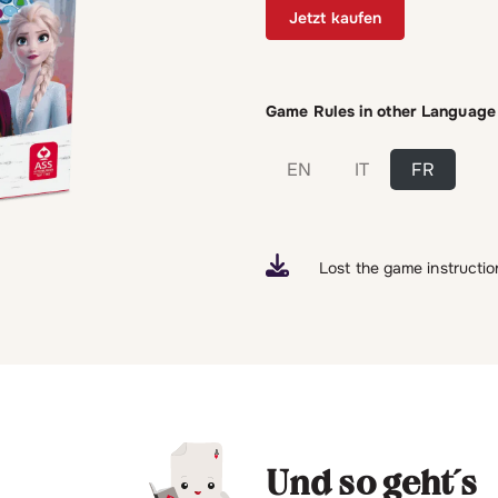
Jetzt kaufen
Game Rules in other Language
EN
IT
FR
Lost the game instructio
Und so geht´s