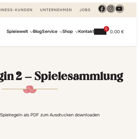
Facebook
Instagra
YouTu
INESS-KUNDEN
UNTERNEHMEN
JOBS
0
Spielewelt
Blog
Service
Shop
Kontakt
0,00
€
gin 2 – Spielesammlung
? Spielregeln als PDF zum Ausdrucken downloaden