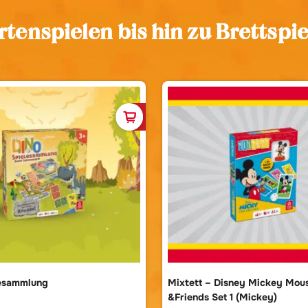
rtenspielen bis hin zu Brettsp
b
In den Warenkorb
lesammlung
Mixtett – Disney Mickey Mou
&Friends Set 1 (Mickey)