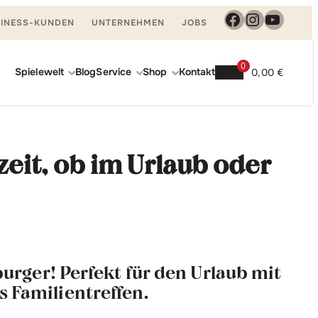
Facebook
Instagra
YouTu
INESS-KUNDEN
UNTERNEHMEN
JOBS
0
Spielewelt
Blog
Service
Shop
Kontakt
0,00
€
zeit, ob im Urlaub oder
rger! Perfekt für den Urlaub mit
s Familientreffen.