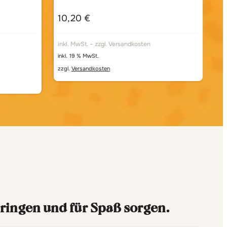
10,20
€
1
inkl. MwSt. – zzgl. Versandkosten
in
inkl. 19 % MwSt.
ink
zzgl.
Versandkosten
zzg
Lie
ringen und für Spaß sorgen.