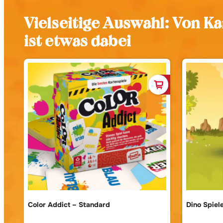
Vielseitige Auswahl: Von Ka
ist etwas dabei
In den Warenkor
Color Addict – Standard
Dino Spie