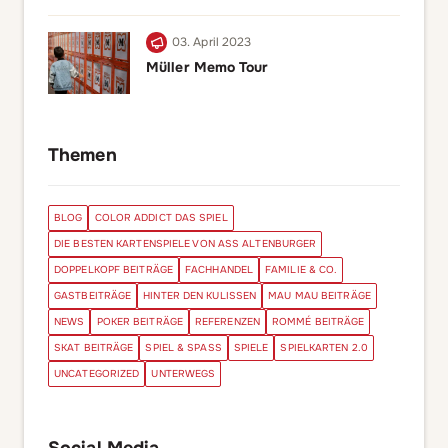
03. April 2023
Müller Memo Tour
Themen
BLOG
COLOR ADDICT DAS SPIEL
DIE BESTEN KARTENSPIELE VON ASS ALTENBURGER
DOPPELKOPF BEITRÄGE
FACHHANDEL
FAMILIE & CO.
GASTBEITRÄGE
HINTER DEN KULISSEN
MAU MAU BEITRÄGE
NEWS
POKER BEITRÄGE
REFERENZEN
ROMMÉ BEITRÄGE
SKAT BEITRÄGE
SPIEL & SPASS
SPIELE
SPIELKARTEN 2.0
UNCATEGORIZED
UNTERWEGS
Social Media