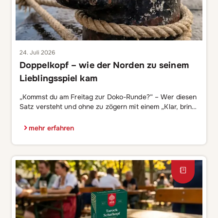
24. Juli 2026
Doppelkopf – wie der Norden zu seinem
Lieblingsspiel kam
„Kommst du am Freitag zur Doko-Runde?“ – Wer diesen
Satz versteht und ohne zu zögern mit einem „Klar, bring
ich das Bier mit!“ antwortet, kommt mit ziemlicher
Sicherheit aus Norddeutschland. Denn während die
mehr erfahren
Bayern dem Schafkopf treu bleiben und der Osten den
Skat pflegt, hat sich im Norden ein ganz eigenes
Kartenspiel als Lieblingsbeschäftigung etabliert: […]