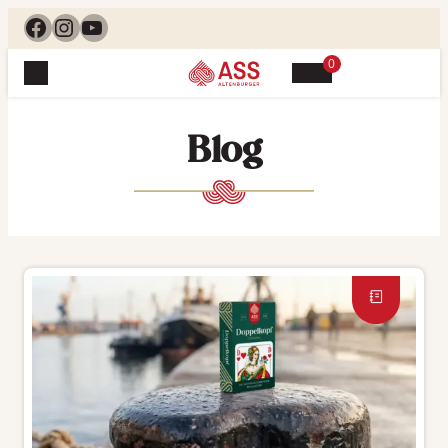
Facebook
Instagram
YouTube
0
Spielewelt
Suchen, finden, spielen. Jetzt & hier.
Blog
Spielkarten
Blog
Suchen
Themenwelten
nach:
Beliebte Spiele
Service
Klassische Spiele
Spielregeln
Shop
Lernspiele
Kundenservice
Shopübersicht
Feedback
Kontakt
Alle Produkte im Überblick
Anfrage
Merchandise
Kataloge
Unsere Stores