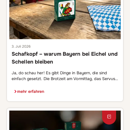
3. Juli 2026
Schafkopf – warum Bayern bei Eichel und
Schellen bleiben
Ja, do schau her! Es gibt Dinge in Bayern, die sind
einfach gesetzt. Die Brotzeit am Vormittag, das Servus
statt Hallo, Bier als Grundnahrungsmittel – und
Schafkopf. Wer in einem bayerischen Wirtshaus einmal
mehr erfahren
miterlebt hat, wie sich vier Menschen um einen Tisch
versammeln, das Kartendeck in die Hand nehmen und
mit einer Mischung aus Konzentration, […]