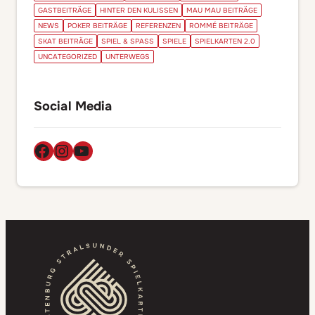
GASTBEITRÄGE
HINTER DEN KULISSEN
MAU MAU BEITRÄGE
NEWS
POKER BEITRÄGE
REFERENZEN
ROMMÉ BEITRÄGE
SKAT BEITRÄGE
SPIEL & SPASS
SPIELE
SPIELKARTEN 2.0
UNCATEGORIZED
UNTERWEGS
Social Media
Facebook
Instagram
YouTube