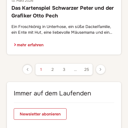
13. März 2026
Das Kartenspiel Schwarzer Peter und der
Grafiker Otto Pech
Ein Froschkönig in Unterhose, ein süße Dackelfamilie,
ein Ente mit Hut, eine liebevolle Mäusemama und ein
schwarzer Kater in Stiefeln. Wo es das zu sehen gibt?
Wer jetzt im Kinoprogramm nach dem neusten
mehr erfahren
Animationsfilm sucht oder schon KI-Inhalte vermutet,
sucht an der falschen Stelle. Stattdessen lohnt sich der
Blick in ein Spiel, das es schon […]
1
2
3
…
25
Immer auf dem Laufenden
Newsletter abonieren