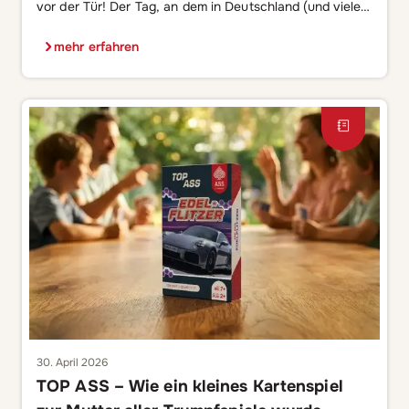
vor der Tür! Der Tag, an dem in Deutschland (und vielen
anderen Ländern der Welt) die Kleinsten in der großen
Gesellschaft gefeiert werden: Der Kindertag! Manche
mehr erfahren
von euch werden sicherlich wissend nicken, während
andere panisch den Kalender prüfen. „Wie? Was?
Wann? Jetzt schon? War das nicht erst im Herbst?“ […]
30. April 2026
TOP ASS – Wie ein kleines Kartenspiel