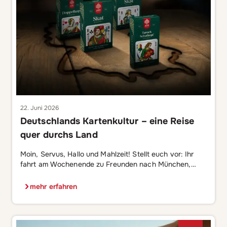
22. Juni 2026
Deutschlands Kartenkultur – eine Reise
quer durchs Land
Moin, Servus, Hallo und Mahlzeit! Stellt euch vor: Ihr
fahrt am Wochenende zu Freunden nach München,
freut euch auf einen gemütlichen Spieleabend und
packt ganz selbstverständlich euer geliebtes Skatblatt
mehr erfahren
ein. Vor Ort wird euch das Deck mit einem freundlichen
Lächeln und einem dezenten Kopfschütteln aus der
Hand genommen und zur Seite gelegt. Stattdessen
entdeckt ihr […]