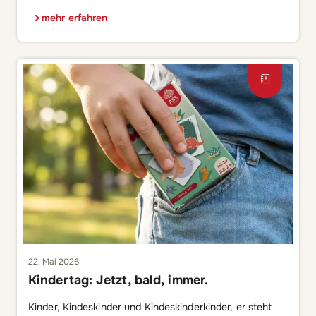
Ausnahmezustand, der ruhige Papa schreit plötzlich aus
voller Kehle dem Fernseher zu, und der Lieblingsverein
mehr erfahren
wird kurzzeitig durch die Nationalmannschaft ersetzt.
Die Fußball-Weltmeisterschaft ist nicht einfach nur ein
Turnier. Sie ist ein globales Phänomen, das Menschen
zusammenbringt wie kaum etwas […]
22. Mai 2026
Kindertag: Jetzt, bald, immer.
Kinder, Kindeskinder und Kindeskinderkinder, er steht