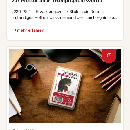
zur Mutter aller Trumpfspiele wurde
„220 PS!“ … Erwartungsvoller Blick in die Runde.
Inständiges Hoffen, dass niemand den Lamborghini auf
der Hand hat. Kennt ihr das? Vielleicht, wenn ihr die PS-
Zahl gegen Stockmaß, Alter, Preis oder Zylinder-Anzahl
mehr erfahren
austauscht? Wem das bekannt vorkommt, der hat mit
Sicherheit schon mal TOP ASS gespielt – vielleicht im
Kinderzimmer, vielleicht auf langen Autofahrten oder […]