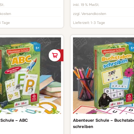
St.
inkl. 19 % MwSt.
kosten
zzgl.
Versandkosten
3 Tage
Lieferzeit:
1-3 Tage
In den Warenkorb
 Schule – ABC
Abenteuer Schule – Buchstab
schreiben