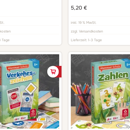
5,20
€
St.
inkl. 19 % MwSt.
kosten
zzgl.
Versandkosten
3 Tage
Lieferzeit:
1-3 Tage
In den Warenkorb