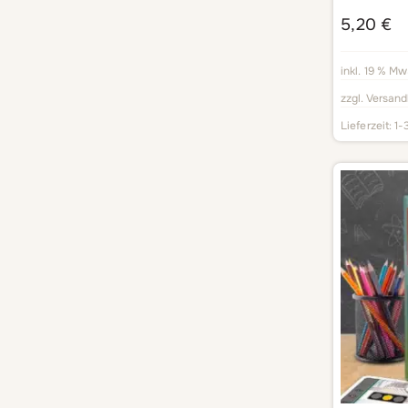
5,20
€
inkl. 19 % Mw
zzgl.
Versand
Lieferzeit:
1-