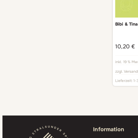
Bibi & Tin
10,20
€
inkl. 19 % Mw
zzgl.
Versand
Lieferzeit:
1-
Information