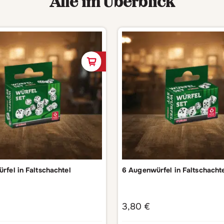
Alle im Überblick
In den Warenkorb
rfel in Faltschachtel
6 Augenwürfel in Faltschacht
3,80
€