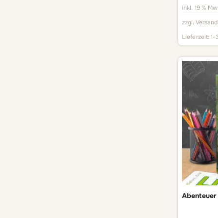
inkl. 19 % Mw
zzgl.
Versand
Lieferzeit:
1-
Abenteuer