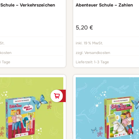
Schule – Verkehrszeichen
Abenteuer Schule – Zahlen
5,20
€
St.
inkl. 19 % MwSt.
kosten
zzgl.
Versandkosten
3 Tage
Lieferzeit:
1-3 Tage
In den Warenkorb