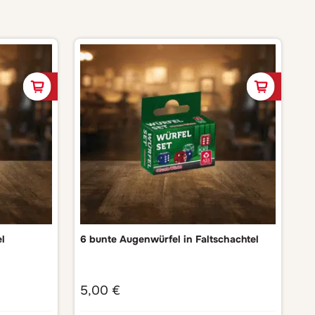
In den Warenkorb
In de
el
6 bunte Augenwürfel in Faltschachtel
5,00
€