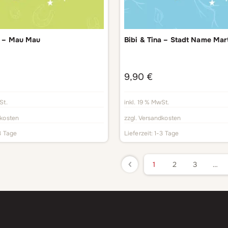
a – Mau Mau
Bibi & Tina – Stadt Name Mar
9,90
€
St.
inkl. 19 % MwSt.
kosten
zzgl.
Versandkosten
3 Tage
Lieferzeit:
1-3 Tage
1
2
3
…