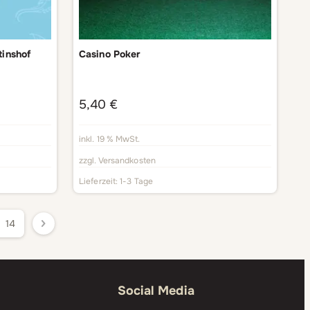
tinshof
Casino Poker
5,40
€
inkl. 19 % MwSt.
zzgl.
Versandkosten
Lieferzeit:
1-3 Tage
14
Social Media