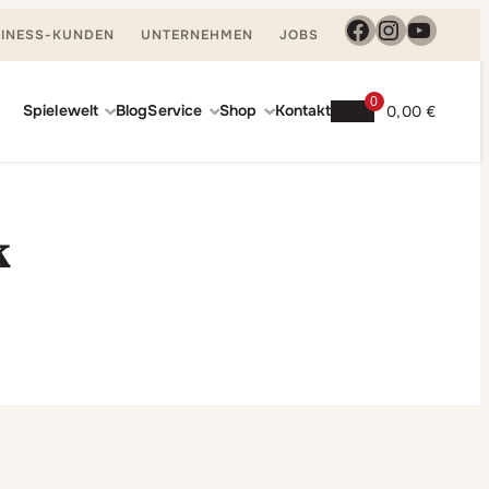
Facebook
Instagra
YouTu
INESS-KUNDEN
UNTERNEHMEN
JOBS
0
Spielewelt
Blog
Service
Shop
Kontakt
0,00
€
k