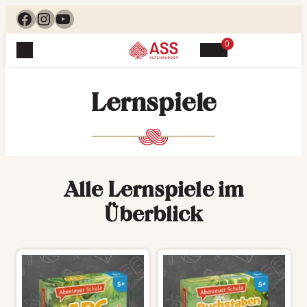
Facebook
Instagram
YouTube
0
Spielewelt
Suchen, finden, spielen. Jetzt & hier.
Lernspiele
Spielkarten
Blog
Suchen
Themenwelten
nach:
Beliebte Spiele
Service
Klassische Spiele
Alle Lernspiele im
Spielregeln
Shop
Lernspiele
Kundenservice
Überblick
Shopübersicht
Feedback
Kontakt
Alle Produkte im Überblick
Anfrage
Merchandise
Kataloge
Unsere Stores