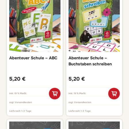
Abenteuer Schule – ABC
Abenteuer Schule –
Buchstaben schreiben
5,20
€
5,20
€
inkl. 19 % MwSt.
inkl. 19 % MwSt.
zzgl.
Versandkosten
zzgl.
Versandkosten
Lieferzeit:
1-3 Tage
Lieferzeit:
1-3 Tage