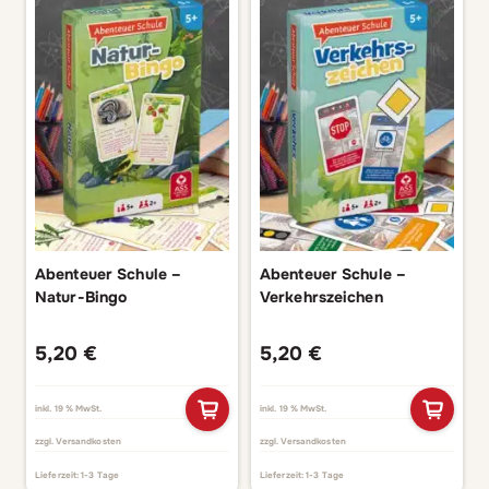
Abenteuer Schule –
Abenteuer Schule –
Natur-Bingo
Verkehrszeichen
5,20
€
5,20
€
inkl. 19 % MwSt.
inkl. 19 % MwSt.
zzgl.
Versandkosten
zzgl.
Versandkosten
Lieferzeit:
1-3 Tage
Lieferzeit:
1-3 Tage