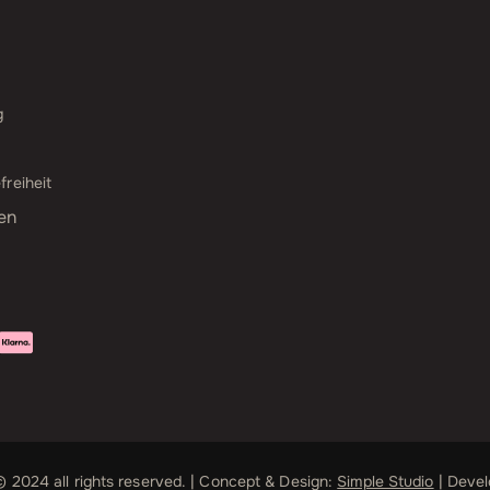
g
freiheit
en
 2024 all rights reserved. | Concept & Design:
Simple Studio
| Deve