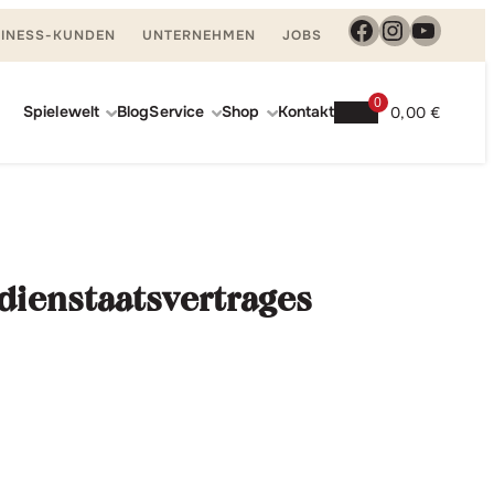
Facebook
Instagra
YouTu
INESS-KUNDEN
UNTERNEHMEN
JOBS
0
Spielewelt
Blog
Service
Shop
Kontakt
0,00
€
dienstaatsvertrages