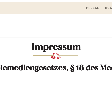
PRESSE
BUS
Suchen
nden, spielen. Jetzt & hier.
Impressum
nach:
lemediengesetzes, § 18 des Me