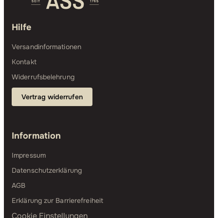
Hilfe
Versandinformationen
Kontakt
Widerrufsbelehrung
Vertrag widerrufen
Information
Impressum
Datenschutzerklärung
AGB
Erklärung zur Barrierefreiheit
Cookie Einstellungen