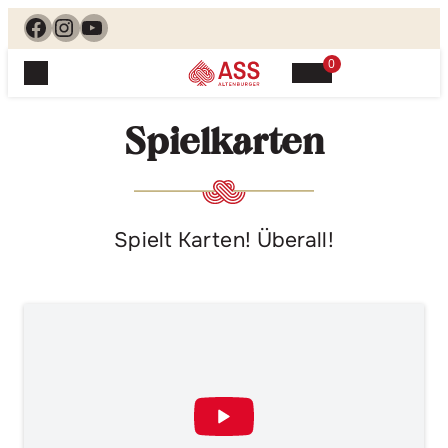
Facebook
Instagram
YouTube
0
Spielewelt
Spielkarten
Suchen, finden, spielen. Jetzt & hier.
Spielkarten
Blog
Suchen
Themenwelten
nach:
Beliebte Spiele
Service
Spielt Karten! Überall!
Klassische Spiele
Spielregeln
Shop
Lernspiele
Kundenservice
Shopübersicht
Feedback
Kontakt
Alle Produkte im Überblick
Anfrage
Merchandise
Kataloge
Unsere Stores