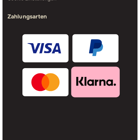
Zahlungsarten