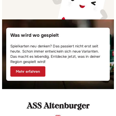
Was wird wo gespielt
Spielkarten neu denken? Das passiert nicht erst seit
heute. Schon immer entwickeln sich neue Varianten.
Das macht es lebendig. Entdecke jetzt, was in deiner
Region gespielt wird!
Mehr erfahren
ASS Altenburger