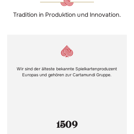
Tradition in Produktion und Innovation.
Wir sind der älteste bekannte Spielkartenproduzent
Europas und gehören zur Cartamundi Gruppe.
1509