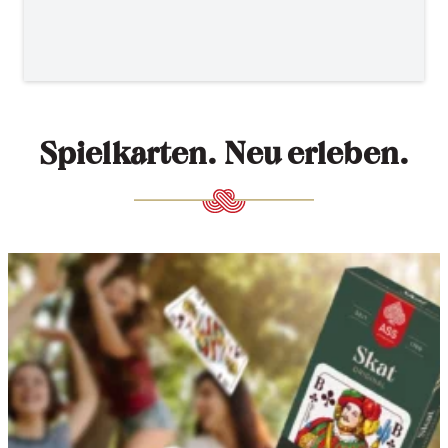
Spielkarten. Neu erleben.