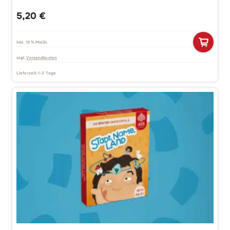
5,20
€
inkl. 19 % MwSt.
zzgl.
Versandkosten
Lieferzeit:
1-3 Tage