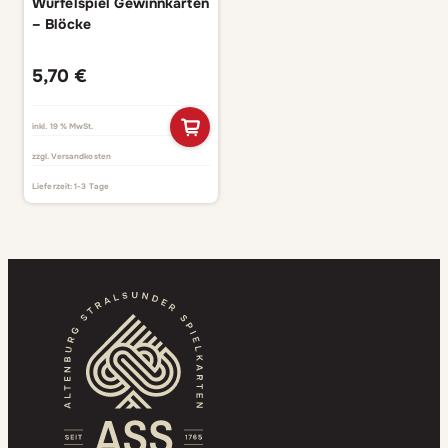
Würfelspiel Gewinnkarten
– Blöcke
5,70
€
inkl. 19 % MwSt.
zzgl.
Versandkosten
Lieferzeit:
1-3 Tage