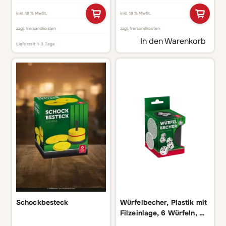
inkl. 19 % MwSt.
inkl. 19 % MwSt.
zzgl.
Versandkosten
zzgl.
Versandkosten
In den Warenkorb
Lieferzeit:
1-3 Tage
Schockbesteck
Würfelbecher, Plastik mit
Filzeinlage, 6 Würfeln, VE
6