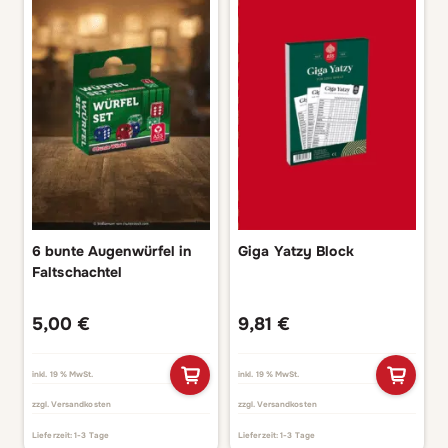
6 bunte Augenwürfel in
Giga Yatzy Block
Faltschachtel
5,00
€
9,81
€
inkl. 19 % MwSt.
inkl. 19 % MwSt.
zzgl.
Versandkosten
zzgl.
Versandkosten
Lieferzeit:
1-3 Tage
Lieferzeit:
1-3 Tage