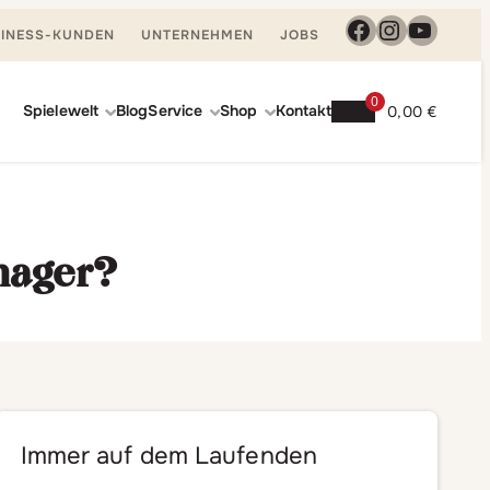
Facebook
Instagra
YouTu
INESS-KUNDEN
UNTERNEHMEN
JOBS
0
Spielewelt
Blog
Service
Shop
Kontakt
0,00
€
nager?
Immer auf dem Laufenden