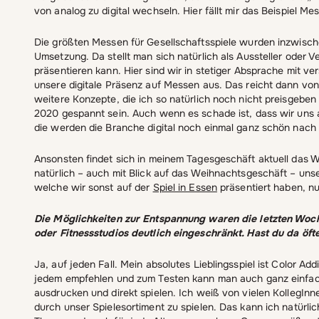
von analog zu digital wechseln. Hier fällt mir das Beispiel M
Die größten Messen für Gesellschaftsspiele wurden inzwische
Umsetzung. Da stellt man sich natürlich als Aussteller oder V
präsentieren kann. Hier sind wir in stetiger Absprache mit 
unsere digitale Präsenz auf Messen aus. Das reicht dann vo
weitere Konzepte, die ich so natürlich noch nicht preisgebe
2020 gespannt sein. Auch wenn es schade ist, dass wir uns a
die werden die Branche digital noch einmal ganz schön nach 
Ansonsten findet sich in meinem Tagesgeschäft aktuell das W
natürlich – auch mit Blick auf das Weihnachtsgeschäft – unse
welche wir sonst auf der
Spiel in Essen
präsentiert haben, nun
Die Möglichkeiten zur Entspannung waren die letzten Wo
oder Fitnessstudios deutlich eingeschränkt. Hast du da öft
Ja, auf jeden Fall. Mein absolutes Lieblingsspiel ist Color Add
jedem empfehlen und zum Testen kann man auch ganz einfa
ausdrucken und direkt spielen. Ich weiß von vielen KollegInnen
durch unser Spielesortiment zu spielen. Das kann ich natürli