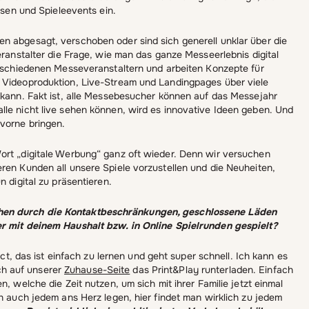
essen und Spieleevents ein.
n abgesagt, verschoben oder sind sich generell unklar über die
eranstalter die Frage, wie man das ganze Messeerlebnis digital
verschiedenen Messeveranstaltern und arbeiten Konzepte für
n Videoproduktion, Live-Stream und Landingpages über viele
n kann. Fakt ist, alle Messebesucher können auf das Messejahr
lle nicht live sehen können, wird es innovative Ideen geben. Und
vorne bringen.
ort „digitale Werbung“ ganz oft wieder. Denn wir versuchen
ren Kunden all unsere Spiele vorzustellen und die Neuheiten,
 digital zu präsentieren.
chen durch die Kontaktbeschränkungen, geschlossene Läden
er mit deinem Haushalt bzw. in Online Spielrunden gespielt?
ict, das ist einfach zu lernen und geht super schnell. Ich kann es
ch auf unserer
Zuhause-Seite
das Print&Play runterladen. Einfach
, welche die Zeit nutzen, um sich mit ihrer Familie jetzt einmal
ch auch jedem ans Herz legen, hier findet man wirklich zu jedem