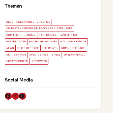
Themen
BLOG
COLOR ADDICT DAS SPIEL
DIE BESTEN KARTENSPIELE VON ASS ALTENBURGER
DOPPELKOPF BEITRÄGE
FACHHANDEL
FAMILIE & CO.
GASTBEITRÄGE
HINTER DEN KULISSEN
MAU MAU BEITRÄGE
NEWS
POKER BEITRÄGE
REFERENZEN
ROMMÉ BEITRÄGE
SKAT BEITRÄGE
SPIEL & SPASS
SPIELE
SPIELKARTEN 2.0
UNCATEGORIZED
UNTERWEGS
Social Media
Facebook
Instagram
YouTube