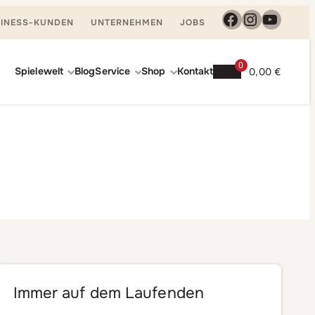
Facebook
Instagra
YouTu
INESS-KUNDEN
UNTERNEHMEN
JOBS
0
Spielewelt
Blog
Service
Shop
Kontakt
0,00
€
Immer auf dem Laufenden