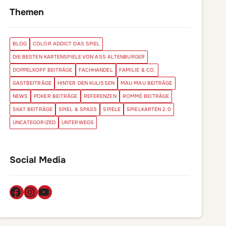
Themen
BLOG
COLOR ADDICT DAS SPIEL
DIE BESTEN KARTENSPIELE VON ASS ALTENBURGER
DOPPELKOPF BEITRÄGE
FACHHANDEL
FAMILIE & CO.
GASTBEITRÄGE
HINTER DEN KULISSEN
MAU MAU BEITRÄGE
NEWS
POKER BEITRÄGE
REFERENZEN
ROMMÉ BEITRÄGE
SKAT BEITRÄGE
SPIEL & SPASS
SPIELE
SPIELKARTEN 2.0
UNCATEGORIZED
UNTERWEGS
Social Media
Facebook
Instagram
YouTube