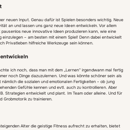
t
mmer neuen Input. Genau dafür ist Spielen besonders wichtig. Neue
vität an und lassen uns ganz neue Ideen entwickeln. Vor allem
t pausenlos neue innovative Ideen produzieren kann, wie eine
ag einzulegen – am besten mit einem Spiel! Denn dabei entwickelt
uch Privatleben hilfreiche Werkzeuge sein können.
u entwickeln
achte ich noch, dass man mit dem „Lernen“ irgendwann mal fertig
mmer noch Dinge dazuzulernen. Und was könnte schöner sein als
t nämlich die sozialen und emotionalen Fertigkeiten – ob jung
stehenden Gefühle kennen und evtl. auch zu kontrollieren. Aber
B. Strategien entwickelt und plant. Im Team oder alleine. Und für
und Grobmotorik zu trainieren.
teigenden Alter die geistige Fitness aufrecht zu erhalten, bietet