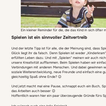
Ein kleiner Reminder für die, die das Kind in sich öfter 
Spielen ist ein sinnvoller Zeitvertreib
Und der letzte Tipp ist für alle, die der Meinung sind, dass
Glück liegt ihr da falsch. Denn Spielen ist weder „Kinderkram
erfüllten Leben dazu. Und mit „Spielen“ meinen wir auch nich
unsere Kreativität aufflammen. Beim Spielen haben wir einfa
Verbindungen mit anderen Menschen. Und dabei gewinnen wir
soziale Weiterentwicklung, neue Freunde und einfach eine gut
gleichzeitig Spaß ohne Ende? 😉
Und jetzt macht mal eine Pause, schnappt euch ein Buch, Spi
das Arbeiten auch besser 😉
Hoffentlich waren hier ein paar überzeugende Gründe fürs S
Ich wünsch euch eine tolle Spielzeit,