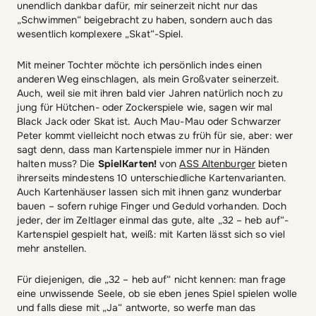
unendlich dankbar dafür, mir seinerzeit nicht nur das
„Schwimmen“ beigebracht zu haben, sondern auch das
wesentlich komplexere „Skat“-Spiel.
Mit meiner Tochter möchte ich persönlich indes einen
anderen Weg einschlagen, als mein Großvater seinerzeit.
Auch, weil sie mit ihren bald vier Jahren natürlich noch zu
jung für Hütchen- oder Zockerspiele wie, sagen wir mal
Black Jack oder Skat ist. Auch Mau-Mau oder Schwarzer
Peter kommt vielleicht noch etwas zu früh für sie, aber: wer
sagt denn, dass man Kartenspiele immer nur in Händen
halten muss? Die
SpielKarten!
von
ASS Altenburger
bieten
ihrerseits mindestens 10 unterschiedliche Kartenvarianten.
Auch Kartenhäuser lassen sich mit ihnen ganz wunderbar
bauen – sofern ruhige Finger und Geduld vorhanden. Doch
jeder, der im Zeltlager einmal das gute, alte „32 – heb auf“-
Kartenspiel gespielt hat, weiß: mit Karten lässt sich so viel
mehr anstellen.
Für diejenigen, die „32 – heb auf“ nicht kennen: man frage
eine unwissende Seele, ob sie eben jenes Spiel spielen wolle
und falls diese mit „Ja“ antworte, so werfe man das