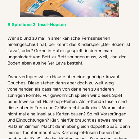
# Spielidee 2: Insel-Hopsen
Wer ab und zu mal in amerikanische Fernsehserien
hineingeschaut hat, der kennt das Kinderspiel „Der Boden ist
Lava“, oder? Gerne in Hotels gespielt, in denen man
ungehindert von Bett zu Bett springen muss, weil, klar, der
Boden eben aus heißer Lava besteht.
Zwar verfügen wir zu Hause über eine gehörige Anzahl
Couches. Diese stehen dann aber doch zu weit weg
voneinander, als dass man von der einen zu anderen
springen könnte. Für gewöhnlich spielen wir dieses Spiel
behelfsweise mit Hulahoop-Reifen. Als rettende Inseln sind
diese aber in Form und Größe recht unflexibel. Warum aber
nicht mal eine Insel aus Karten bauen? So mit Vorsprüngen
und Einbuchtungen? Klar, hierfür braucht es etwas mehr
Platz im Zimmer. Macht dann aber gleich doppelt Spaß, denn
meiner Tochter macht das Kartenspiel-Inseln bauen fast
noch mehr Spaß, als das Hüpfen selbst. So werden sodenn