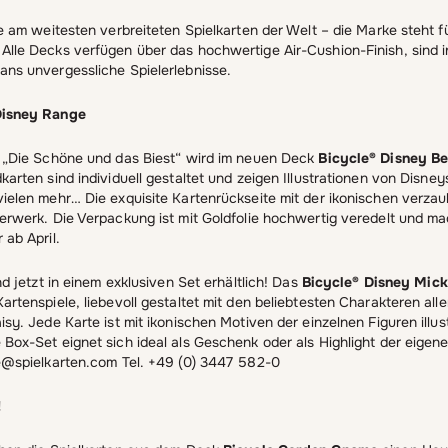
e am weitesten verbreiteten Spielkarten der Welt – die Marke steht f
lle Decks verfügen über das hochwertige Air-Cushion-Finish, sind i
ans unvergessliche Spielerlebnisse.
 Disney Range
n „Die Schöne und das Biest“ wird im neuen Deck
Bicycle® Disney B
arten sind individuell gestaltet und zeigen Illustrationen von Disne
ielen mehr… Die exquisite Kartenrückseite mit der ikonischen verza
erwerk. Die Verpackung ist mit Goldfolie hochwertig veredelt und m
 ab April.
nd jetzt in einem exklusiven Set erhältlich! Das
Bicycle® Disney Mick
rtenspiele, liebevoll gestaltet mit den beliebtesten Charakteren alle
sy. Jede Karte ist mit ikonischen Motiven der einzelnen Figuren illus
Box-Set eignet sich ideal als Geschenk oder als Highlight der eige
@spielkarten.com Tel. +49 (0) 3447 582-0
!