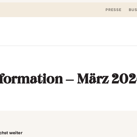
PRESSE
BUS
Suchen
nden, spielen. Jetzt & hier.
nach:
formation – März 20
chst weiter