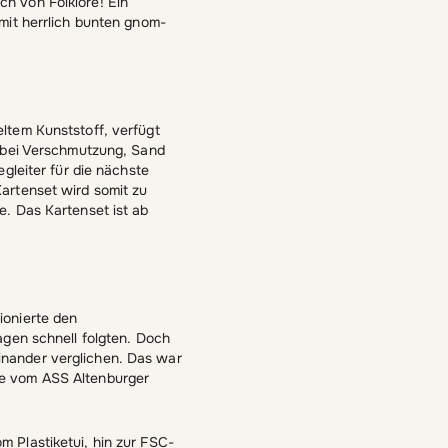
ch von Folklore! Ein
mit herrlich bunten gnom-
ltem Kunststoff, verfügt
d bei Verschmutzung, Sand
egleiter für die nächste
artenset wird somit zu
e. Das Kartenset ist ab
ionierte den
agen schnell folgten. Doch
inander verglichen. Das war
he vom ASS Altenburger
 Plastiketui, hin zur FSC-