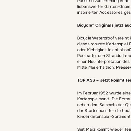
Passend zum Frühling verle
liebenswerter Garten-Gnom z
inspirierten Accessoires gest
Bicycle® Originals jetzt a
Bicycle Waterproof vereint 
dieses robuste Kartenspiel 
oder Klebrigkeit leicht absp
Poolparty, den Strandurlaub
einer Neuinterpretation des
Mitte Mai erhältlich.
Presse
TOP ASS – Jetzt kommt Te
Im Februar 1952 wurde eine
Kartenspielmarkt. Die Ersta
neben dem Sammeln der Quar
der Startschuss für die he
Kinderkartenspiel-Sortiment
Seit März kommt wieder Temp