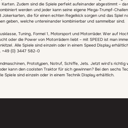
 + Karten. Zudem sind die Spiele perfekt aufeinander abgestimmt – da
kombiniert werden und jeder kann seine eigene Mega-Trumpf-Challen
 3 Jokerkarten, die für einen echten Regelkick sorgen und das Spiel
hen geben, welche untereinander kombinierbar und sammelbar sind.
Luxusklasse, Tuning, Formel 1, Motorsport und Motorräder. Wer auf Ho
sucht oder die Power von Motorrädern liebt – mit SPEED ist man imme
nkitzel. Alle Spiele sind einzeln oder in einem Speed Display erhältlic
l. +49 (0) 3447 582-0
ndmaschinen, Prototypen, Notruf, Schiffe, Jets. Jetzt wird’s richtig 
oder kann den coolsten Traktor für sich gewinnen? Bei den sechs Tech
le Spiele sind einzeln oder in einem Technik Display erhältlich.