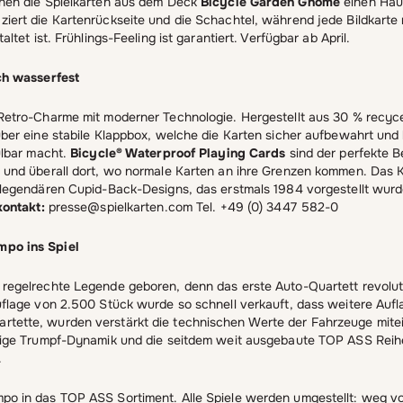
ihen die Spielkarten aus dem Deck
Bicycle Garden Gnome
einen Hau
iert die Kartenrückseite und die Schachtel, während jede Bildkarte 
altet ist. Frühlings-Feeling ist garantiert. Verfügbar ab April.
uch wasserfest
Retro-Charme mit moderner Technologie. Hergestellt aus 30 % recyce
über eine stabile Klappbox, welche die Karten sicher aufbewahrt un
ülbar macht.
Bicycle® Waterproof Playing Cards
sind der perfekte B
 und überall dort, wo normale Karten an ihre Grenzen kommen. Das K
 legendären Cupid-Back-Designs, das erstmals 1984 vorgestellt wurd
kontakt:
presse@spielkarten.com Tel. +49 (0) 3447 582-0
mpo ins Spiel
 regelrechte Legende geboren, denn das erste Auto-Quartett revolut
uflage von 2.500 Stück wurde so schnell verkauft, dass weitere Aufl
tette, wurden verstärkt die technischen Werte der Fahrzeuge mite
utige Trumpf-Dynamik und die seitdem weit ausgebaute TOP ASS Rei
.
o in das TOP ASS Sortiment. Alle Spiele werden umgestellt: weg vom