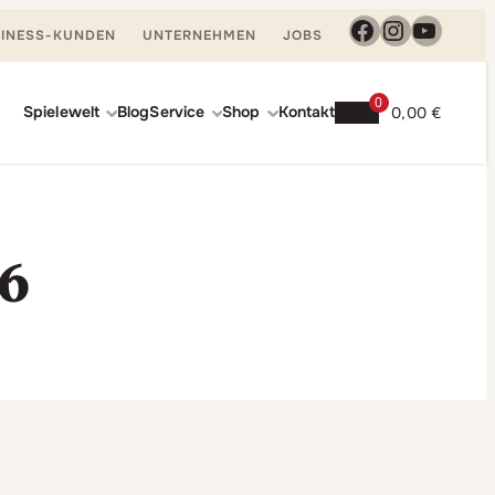
Facebook
Instagra
YouTu
INESS-KUNDEN
UNTERNEHMEN
JOBS
0
Spielewelt
Blog
Service
Shop
Kontakt
0,00
€
26