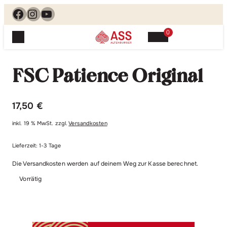
Facebook
Instagram
YouTube
0
Spielewelt
Suchen, finden, spielen. Jetzt & hier.
FSC Patience Original
Spielkarten
Blog
Suchen
Themenwelten
nach:
17,50
€
Beliebte Spiele
Service
inkl. 19 % MwSt.
zzgl.
Versandkosten
Klassische Spiele
Spielregeln
Shop
Lernspiele
Lieferzeit:
1-3 Tage
Kundenservice
Die Versandkosten werden auf deinem Weg zur Kasse berechnet.
Shopübersicht
Feedback
Kontakt
Vorrätig
Alle Produkte im Überblick
Anfrage
Merchandise
Kataloge
Unsere Stores