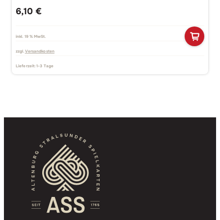
6,10
€
inkl. 19 % MwSt.
zzgl.
Versandkosten
Lieferzeit:
1-3 Tage