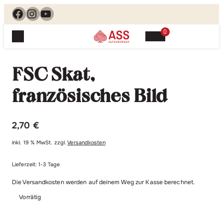
Facebook
Instagram
YouTube
0
Spielewelt
Suchen, finden, spielen. Jetzt & hier.
FSC Skat,
Spielkarten
Blog
Suchen
französisches Bild
Themenwelten
nach:
Beliebte Spiele
Service
2,70
€
Klassische Spiele
Spielregeln
Shop
Lernspiele
inkl. 19 % MwSt.
zzgl.
Versandkosten
Kundenservice
Shopübersicht
Lieferzeit:
1-3 Tage
Feedback
Kontakt
Alle Produkte im Überblick
Anfrage
Die Versandkosten werden auf deinem Weg zur Kasse berechnet.
Merchandise
Vorrätig
Kataloge
Unsere Stores