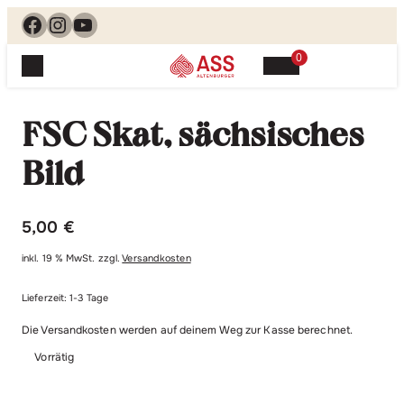
Facebook
Instagram
YouTube
0
Spielewelt
Suchen, finden, spielen. Jetzt & hier.
FSC Skat, sächsisches
Spielkarten
Blog
Suchen
Bild
Themenwelten
nach:
Beliebte Spiele
Service
5,00
€
Klassische Spiele
Spielregeln
Shop
Lernspiele
inkl. 19 % MwSt.
zzgl.
Versandkosten
Kundenservice
Shopübersicht
Lieferzeit:
1-3 Tage
Feedback
Kontakt
Alle Produkte im Überblick
Anfrage
Die Versandkosten werden auf deinem Weg zur Kasse berechnet.
Merchandise
Vorrätig
Kataloge
Unsere Stores