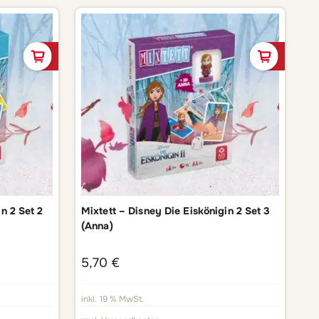
In den Warenkorb
In de
n 2 Set 2
Mixtett – Disney Die Eiskönigin 2 Set 3
(Anna)
5,70
€
inkl. 19 % MwSt.