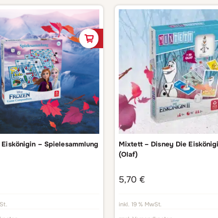
In den Warenkorb
 Eiskönigin – Spielesammlung
Mixtett – Disney Die Eiskönigi
(Olaf)
5,70
€
St.
inkl. 19 % MwSt.