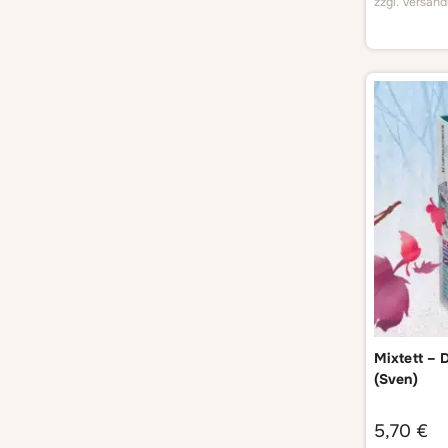
zzgl.
Versand
Mixtett – 
(Sven)
5,70
€