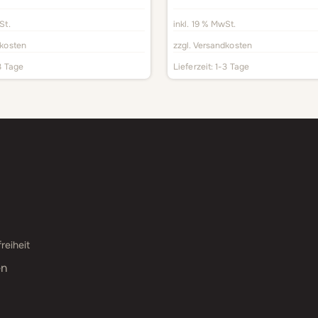
St.
inkl. 19 % MwSt.
kosten
zzgl.
Versandkosten
3 Tage
Lieferzeit:
1-3 Tage
reiheit
en