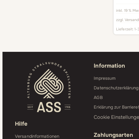
inkl. 19 % Mw
zzgl.
Versand
Lieferzeit:
1-
Information
Impressum
Datenschutzerklärung
AGB
Erklärung zur Barrieref
Cookie Einstellung
Hilfe
Zahlungsarten
Versandinformationen