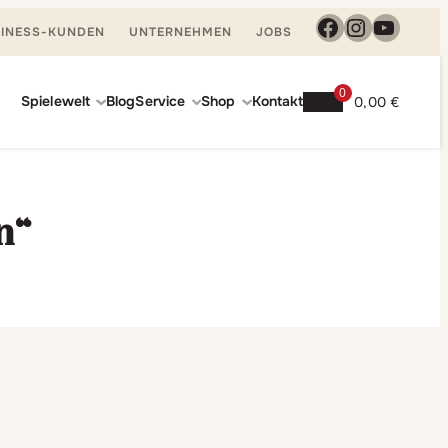
Facebook
Instagra
YouTu
INESS-KUNDEN
UNTERNEHMEN
JOBS
0
Spielewelt
Blog
Service
Shop
Kontakt
0,00
€
n“