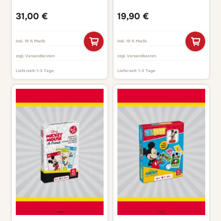
Gänsespiel
31,00
€
19,90
€
inkl. 19 % MwSt.
inkl. 19 % MwSt.
zzgl.
Versandkosten
zzgl.
Versandkosten
Lieferzeit:
1-3 Tage
Lieferzeit:
1-3 Tage