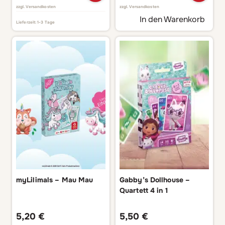
zzgl.
Versandkosten
zzgl.
Versandkosten
In den Warenkorb
Lieferzeit:
1-3 Tage
myLilimals – Mau Mau
Gabby’s Dollhouse –
Quartett 4 in 1
5,20
€
5,50
€