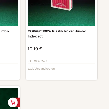
Jumbo
COPAG® 100% Plastik Poker Jumbo
Index rot
10,19
€
inkl. 19 % MwSt.
zzgl.
Versandkosten
In den Warenkorb