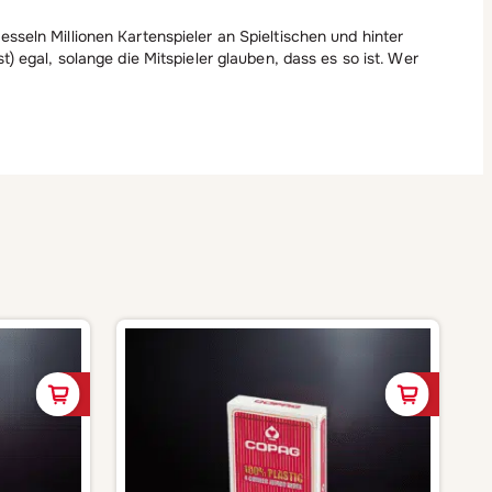
seln Millionen Kartenspieler an Spieltischen und hinter
) egal, solange die Mitspieler glauben, dass es so ist. Wer
In den Warenkorb
In de