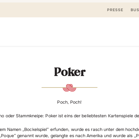
PRESSE
BUS
Suchen
nden, spielen. Jetzt & hier.
nach:
Poker
Poch, Poch!
oder Stammkneipe: Poker ist eins der beliebtesten Kartenspiele der
dem Namen „Bockelspiel“ erfunden, wurde es rasch unter dem hochde
 „Poque“ genannt wurde, gelangte es nach Amerika und wurde als „P