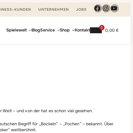
Facebook
Instagra
YouTu
INESS-KUNDEN
UNTERNEHMEN
JOBS
0
Spielewelt
Blog
Service
Shop
Kontakt
0,00
€
 Welt – und von der hat es schon viel gesehen.
utschen Begriff für „Bockeln“ – „Pochen“ – bekannt. Über
oker“ weltberühmt.