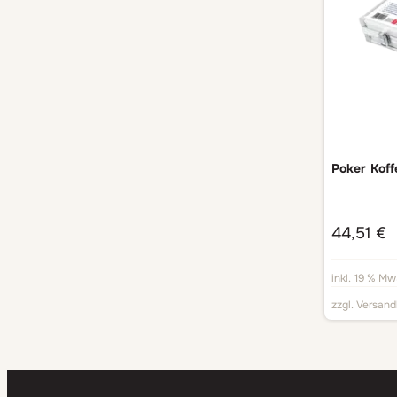
Poker Koff
44,51
€
inkl. 19 % Mw
zzgl.
Versand