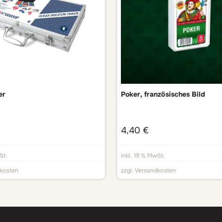
er
Poker, französisches Bild
4,40
€
St.
inkl. 19 % MwSt.
kosten
zzgl.
Versandkosten