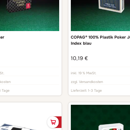
ker
COPAG® 100% Plastik Poker 
Index blau
10,19
€
St.
inkl. 19 % MwSt.
kosten
zzgl.
Versandkosten
3 Tage
Lieferzeit:
1-3 Tage
In den Warenkorb