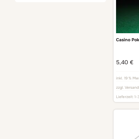
Casino Po
5,40
€
inkl. 19 % Mw
zzgl.
Versand
Lieferzeit:
1-