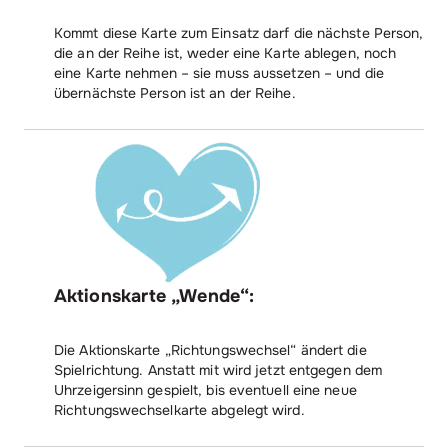
Kommt diese Karte zum Einsatz darf die nächste Person,
die an der Reihe ist, weder eine Karte ablegen, noch
eine Karte nehmen – sie muss aussetzen – und die
übernächste Person ist an der Reihe.
Aktionskarte „Wende“:
Die Aktionskarte „Richtungswechsel“ ändert die
Spielrichtung. Anstatt mit wird jetzt entgegen dem
Uhrzeigersinn gespielt, bis eventuell eine neue
Richtungswechselkarte abgelegt wird.