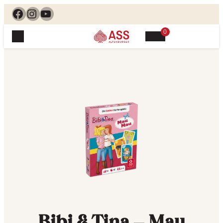
Facebook
Instagram
YouTube
0
Spielewelt
Suchen, finden, spielen. Jetzt & hier.
Spielkarten
Blog
Suchen
Themenwelten
nach:
Beliebte Spiele
Service
Klassische Spiele
Spielregeln
Shop
Lernspiele
Kundenservice
Shopübersicht
Feedback
Kontakt
Alle Produkte im Überblick
Anfrage
Merchandise
Kataloge
Unsere Stores
Bibi & Tina – Mau