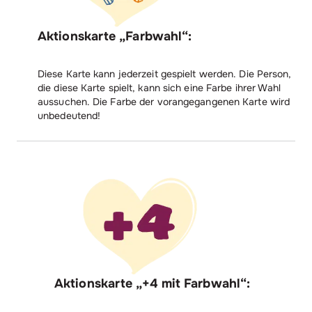
Aktionskarte „Farbwahl“:
Diese Karte kann jederzeit gespielt werden. Die Person,
die diese Karte spielt, kann sich eine Farbe ihrer Wahl
aussuchen. Die Farbe der vorangegangenen Karte wird
unbedeutend!
Aktionskarte „+4 mit Farbwahl“: