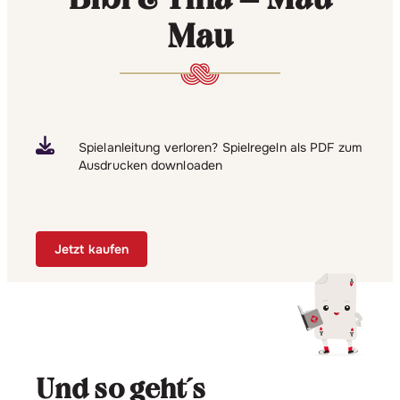
Mau
Spielanleitung verloren? Spielregeln als PDF zum
Ausdrucken downloaden
Jetzt kaufen
Und so geht´s