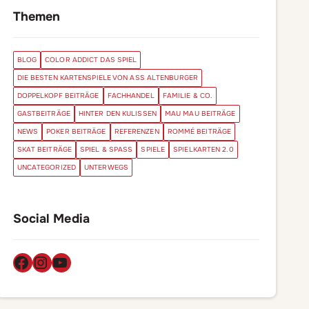
Themen
BLOG
COLOR ADDICT DAS SPIEL
DIE BESTEN KARTENSPIELE VON ASS ALTENBURGER
DOPPELKOPF BEITRÄGE
FACHHANDEL
FAMILIE & CO.
GASTBEITRÄGE
HINTER DEN KULISSEN
MAU MAU BEITRÄGE
NEWS
POKER BEITRÄGE
REFERENZEN
ROMMÉ BEITRÄGE
SKAT BEITRÄGE
SPIEL & SPASS
SPIELE
SPIELKARTEN 2.0
UNCATEGORIZED
UNTERWEGS
Social Media
Facebook
Instagram
YouTube