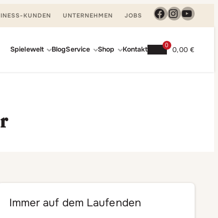
Facebook
Instagra
YouTu
INESS-KUNDEN
UNTERNEHMEN
JOBS
0
Spielewelt
Blog
Service
Shop
Kontakt
0,00
€
r
Immer auf dem Laufenden