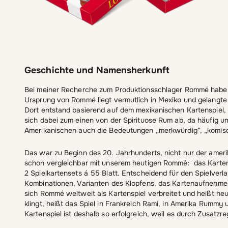
Geschichte und Namensherkunft
Bei meiner Recherche zum Produktionsschlager Rommé habe ic
Ursprung von Rommé liegt vermutlich in Mexiko und gelangte
Dort entstand basierend auf dem mexikanischen Kartenspiel
sich dabei zum einen von der Spirituose Rum ab, da häufig u
Amerikanischen auch die Bedeutungen „merkwürdig“, „komisch“
Das war zu Beginn des 20. Jahrhunderts, nicht nur der ame
schon vergleichbar mit unserem heutigen Rommé: das Kartens
2 Spielkartensets á 55 Blatt. Entscheidend für den Spielver
Kombinationen, Varianten des Klopfens, das Kartenaufnehm
sich Rommé weltweit als Kartenspiel verbreitet und heißt he
klingt, heißt das Spiel in Frankreich Rami, in Amerika Rummy 
Kartenspiel ist deshalb so erfolgreich, weil es durch Zusatz