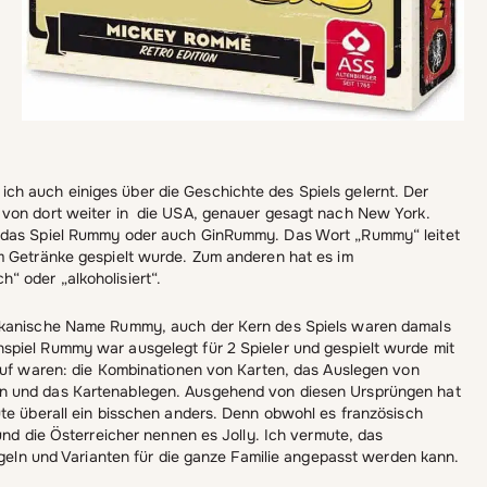
h auch einiges über die Geschichte des Spiels gelernt. Der
 von dort weiter in die USA, genauer gesagt nach New York.
, das Spiel Rummy oder auch GinRummy. Das Wort „Rummy“ leitet
m Getränke gespielt wurde. Zum anderen hat es im
 oder „alkoholisiert“.
rikanische Name Rummy, auch der Kern des Spiels waren damals
piel Rummy war ausgelegt für 2 Spieler und gespielt wurde mit
lauf waren: die Kombinationen von Karten, das Auslegen von
en und das Kartenablegen. Ausgehend von diesen Ursprüngen hat
ute überall ein bisschen anders. Denn obwohl es französisch
und die Österreicher nennen es Jolly. Ich vermute, das
regeln und Varianten für die ganze Familie angepasst werden kann.