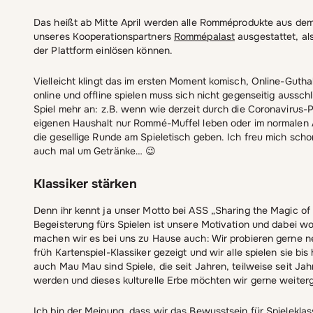
Das heißt ab Mitte April werden alle Romméprodukte aus dem
unseres Kooperationspartners
Rommépalast
ausgestattet, al
der Plattform einlösen können.
Vielleicht klingt das im ersten Moment komisch, Online-Guth
online und offline spielen muss sich nicht gegenseitig aussch
Spiel mehr an: z.B. wenn wie derzeit durch die Coronavirus-
eigenen Haushalt nur Rommé-Muffel leben oder im normalen A
die gesellige Runde am Spieletisch geben. Ich freu mich schon
auch mal um Getränke… 😉
Klassiker stärken
Denn ihr kennt ja unser Motto bei ASS „Sharing the Magic of 
Begeisterung fürs Spielen ist unsere Motivation und dabei wol
machen wir es bei uns zu Hause auch: Wir probieren gerne n
früh Kartenspiel-Klassiker gezeigt und wir alle spielen sie 
auch Mau Mau sind Spiele, die seit Jahren, teilweise seit J
werden und dieses kulturelle Erbe möchten wir gerne weiter
Ich bin der Meinung, dass wir das Bewusstsein für Spielekla