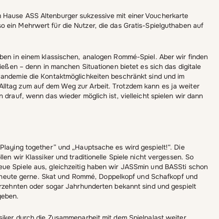
 Hause ASS Altenburger sukzessive mit einer Voucherkarte
so ein Mehrwert für die Nutzer, die das Gratis-Spielguthaben auf
aben in einem klassischen, analogen Rommé-Spiel. Aber wir finden
ließen – denn in manchen Situationen bietet es sich das digitale
Pandemie die Kontaktmöglichkeiten beschränkt sind und im
lltag zum auf dem Weg zur Arbeit. Trotzdem kann es ja weiter
 drauf, wenn das wieder möglich ist, vielleicht spielen wir dann
Playing together” und „Hauptsache es wird gespielt!“. Die
len wir Klassiker und traditionelle Spiele nicht vergessen. So
eue Spiele aus, gleichzeitig haben wir JASSmin und BASSti schon
bis heute gerne. Skat und Rommé, Doppelkopf und Schafkopf und
ahrzehnten oder sogar Jahrhunderten bekannt sind und gespielt
geben.
ssiker durch die Zusammenarbeit mit dem Spielpalast weiter