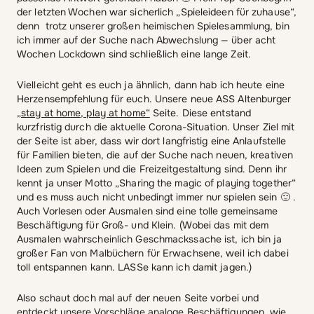
der letzten Wochen war sicherlich „Spieleideen für zuhause“,
denn trotz unserer großen heimischen Spielesammlung, bin
ich immer auf der Suche nach Abwechslung ­— über acht
Wochen Lockdown sind schließlich eine lange Zeit.
Vielleicht geht es euch ja ähnlich, dann hab ich heute eine
Herzensempfehlung für euch. Unsere neue ASS Altenburger
„stay at home, play at home“
Seite. Diese entstand
kurzfristig durch die aktuelle Corona-Situation. Unser Ziel mit
der Seite ist aber, dass wir dort langfristig eine Anlaufstelle
für Familien bieten, die auf der Suche nach neuen, kreativen
Ideen zum Spielen und die Freizeitgestaltung sind. Denn ihr
kennt ja unser Motto „Sharing the magic of playing together“
und es muss auch nicht unbedingt immer nur spielen sein 🙂 .
Auch Vorlesen oder Ausmalen sind eine tolle gemeinsame
Beschäftigung für Groß- und Klein. (Wobei das mit dem
Ausmalen wahrscheinlich Geschmackssache ist, ich bin ja
großer Fan von Malbüchern für Erwachsene, weil ich dabei
toll entspannen kann. LASSe kann ich damit jagen.)
Also schaut doch mal auf der neuen Seite vorbei und
entdeckt unsere Vorschläge analoge Beschäftigungen, wie