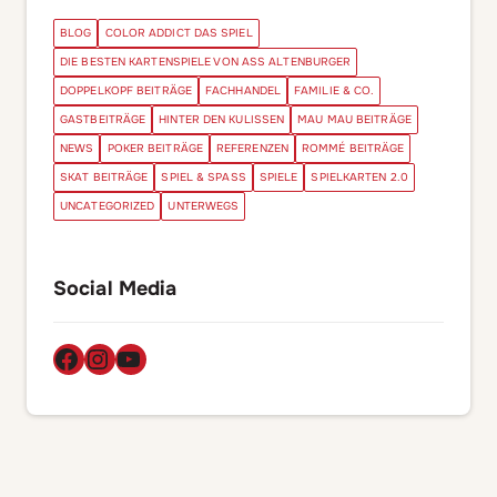
BLOG
COLOR ADDICT DAS SPIEL
DIE BESTEN KARTENSPIELE VON ASS ALTENBURGER
DOPPELKOPF BEITRÄGE
FACHHANDEL
FAMILIE & CO.
GASTBEITRÄGE
HINTER DEN KULISSEN
MAU MAU BEITRÄGE
NEWS
POKER BEITRÄGE
REFERENZEN
ROMMÉ BEITRÄGE
SKAT BEITRÄGE
SPIEL & SPASS
SPIELE
SPIELKARTEN 2.0
UNCATEGORIZED
UNTERWEGS
Social Media
Facebook
Instagram
YouTube