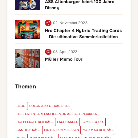
ASS Altenburger feiert 100 Jahre
Disney
02. November 2023
Hro Chapter 4 Hybrid Trading Cards
– Die ultimative Sammlerkollektion
03. April 2023
Müller Memo Tour
Themen
BLOG
COLOR ADDICT DAS SPIEL
DIE BESTEN KARTENSPIELE VON ASS ALTENBURGER
DOPPELKOPF BEITRÄGE
FACHHANDEL
FAMILIE & CO.
GASTBEITRÄGE
HINTER DEN KULISSEN
MAU MAU BEITRÄGE
NEWS
POKER BEITRÄGE
REFERENZEN
ROMMÉ BEITRÄGE