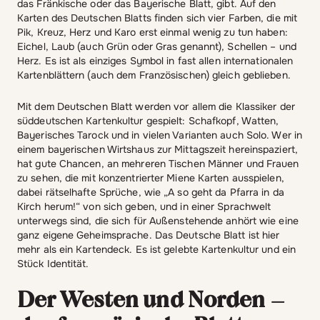
das Fränkische oder das Bayerische Blatt, gibt. Auf den
Karten des Deutschen Blatts finden sich vier Farben, die mit
Pik, Kreuz, Herz und Karo erst einmal wenig zu tun haben:
Eichel, Laub (auch Grün oder Gras genannt), Schellen – und
Herz. Es ist als einziges Symbol in fast allen internationalen
Kartenblättern (auch dem Französischen) gleich geblieben.
Mit dem Deutschen Blatt werden vor allem die Klassiker der
süddeutschen Kartenkultur gespielt: Schafkopf, Watten,
Bayerisches Tarock und in vielen Varianten auch Solo. Wer in
einem bayerischen Wirtshaus zur Mittagszeit hereinspaziert,
hat gute Chancen, an mehreren Tischen Männer und Frauen
zu sehen, die mit konzentrierter Miene Karten ausspielen,
dabei rätselhafte Sprüche, wie „A so geht da Pfarra in da
Kirch herum!“ von sich geben, und in einer Sprachwelt
unterwegs sind, die sich für Außenstehende anhört wie eine
ganz eigene Geheimsprache. Das Deutsche Blatt ist hier
mehr als ein Kartendeck. Es ist gelebte Kartenkultur und ein
Stück Identität.
Der Westen und Norden –