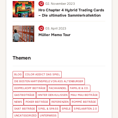
02. November 2023
Hro Chapter 4 Hybrid Trading Cards
– Die ultimative Sammlerkollektion
03. April 2023
Müller Memo Tour
Themen
BLOG
COLOR ADDICT DAS SPIEL
DIE BESTEN KARTENSPIELE VON ASS ALTENBURGER
DOPPELKOPF BEITRÄGE
FACHHANDEL
FAMILIE & CO.
GASTBEITRÄGE
HINTER DEN KULISSEN
MAU MAU BEITRÄGE
NEWS
POKER BEITRÄGE
REFERENZEN
ROMMÉ BEITRÄGE
SKAT BEITRÄGE
SPIEL & SPASS
SPIELE
SPIELKARTEN 2.0
UNCATEGORIZED
UNTERWEGS