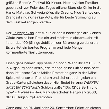
größtes Benefiz-Festival für Kinder. Neben vielen Familien
geben sich zur Feier des Tages etliche Stars die Klinke in die
Hand: Matthias Schweighöfer, die Orsons, Nico Santos und
Drangsal sind nur einige Acts, die für beste Stimmung auf
dem Festival sorgen werden.
Der
Leipziger Zoo
lädt zur Feier des Kindertages alle kleinen
Gäste zum halben Preis ein und möchte in diesem Jahr mit
ihnen das 100-jährige Jubiläum der Bärenburg zelebrieren.
Es wartet ein buntes Programm und jede Menge
kommentierte Tierfütterungen.
Einen ganz heißen Tipp habe ich noch: Wenn ihr am 01. Juni
in Augsburg oder Berlin jede Menge gelbe Luftballons seht,
dann ist unsere Color Addict-Promotion ganz in der Nähe!
Spielt mit unseren Promotern und sichert euch gleich ein
Gratis-Kartenpäckchen dazu. Hier findet ihr uns
:
WERKEN
SPIELEN SCHENKEN
Schloßstraße 110b, 12163 Berlin und
Spiel + Freizeit
im Hery Park
Gersthofen Hery-Park 2000,
86368 Augsburg-Gersthofen.
Ganz egal, ob 01. Juni oder 20. September: Feiert an diesen