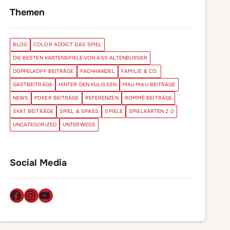
Themen
BLOG
COLOR ADDICT DAS SPIEL
DIE BESTEN KARTENSPIELE VON ASS ALTENBURGER
DOPPELKOPF BEITRÄGE
FACHHANDEL
FAMILIE & CO.
GASTBEITRÄGE
HINTER DEN KULISSEN
MAU MAU BEITRÄGE
NEWS
POKER BEITRÄGE
REFERENZEN
ROMMÉ BEITRÄGE
SKAT BEITRÄGE
SPIEL & SPASS
SPIELE
SPIELKARTEN 2.0
UNCATEGORIZED
UNTERWEGS
Social Media
Facebook
Instagram
YouTube