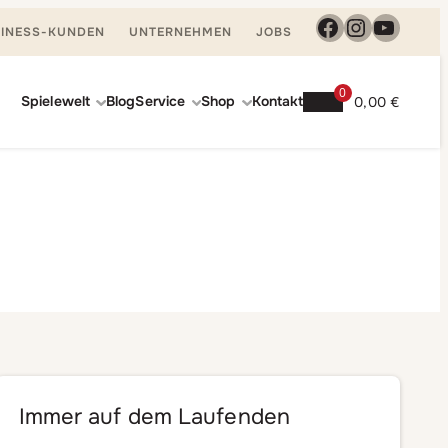
Facebook
Instagra
YouTu
INESS-KUNDEN
UNTERNEHMEN
JOBS
0
Spielewelt
Blog
Service
Shop
Kontakt
0,00
€
Immer auf dem Laufenden