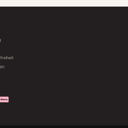
g
freiheit
en