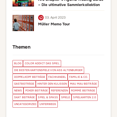
– Die ultimative Sammlerkollektion
03. April 2023
Müller Memo Tour
Themen
BLOG
COLOR ADDICT DAS SPIEL
DIE BESTEN KARTENSPIELE VON ASS ALTENBURGER
DOPPELKOPF BEITRÄGE
FACHHANDEL
FAMILIE & CO.
GASTBEITRÄGE
HINTER DEN KULISSEN
MAU MAU BEITRÄGE
NEWS
POKER BEITRÄGE
REFERENZEN
ROMMÉ BEITRÄGE
SKAT BEITRÄGE
SPIEL & SPASS
SPIELE
SPIELKARTEN 2.0
UNCATEGORIZED
UNTERWEGS