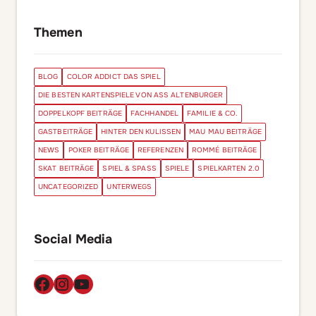
Themen
BLOG
COLOR ADDICT DAS SPIEL
DIE BESTEN KARTENSPIELE VON ASS ALTENBURGER
DOPPELKOPF BEITRÄGE
FACHHANDEL
FAMILIE & CO.
GASTBEITRÄGE
HINTER DEN KULISSEN
MAU MAU BEITRÄGE
NEWS
POKER BEITRÄGE
REFERENZEN
ROMMÉ BEITRÄGE
SKAT BEITRÄGE
SPIEL & SPASS
SPIELE
SPIELKARTEN 2.0
UNCATEGORIZED
UNTERWEGS
Social Media
Facebook
Instagram
YouTube