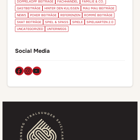
DOPPELKOPF BEITRÄGE
FACHHANDEL
FAMILIE & CO.
GASTBEITRÄGE
HINTER DEN KULISSEN
MAU MAU BEITRÄGE
NEWS
POKER BEITRÄGE
REFERENZEN
ROMMÉ BEITRÄGE
SKAT BEITRÄGE
SPIEL & SPASS
SPIELE
SPIELKARTEN 2.0
UNCATEGORIZED
UNTERWEGS
Social Media
Facebook
Instagram
YouTube