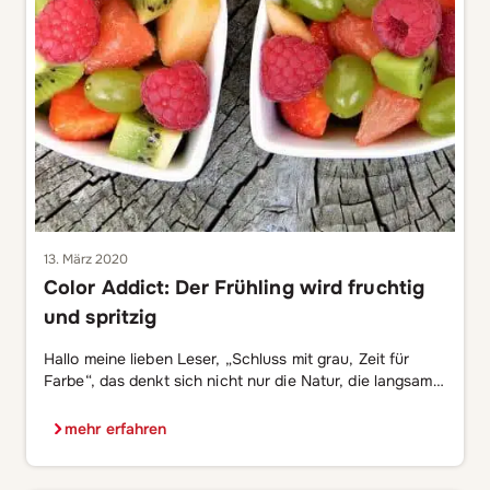
13. März 2020
Color Addict: Der Frühling wird fruchtig
und spritzig
Hallo meine lieben Leser, „Schluss mit grau, Zeit für
Farbe“, das denkt sich nicht nur die Natur, die langsam
immer mehr in bunten Frühlingsfarben erstrahlt, das ist
auch das perfekte Motto für unser beliebtes Spiel Color
mehr erfahren
Addict. Das farbenfrohe Spiel hat übrigens Verstärkung
bekommen und ist jetzt auch in den Versionen Fruity,