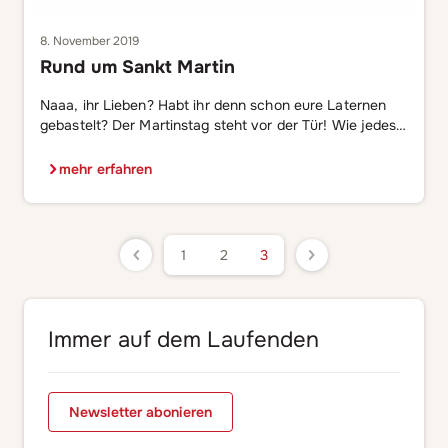
8. November 2019
Rund um Sankt Martin
Naaa, ihr Lieben? Habt ihr denn schon eure Laternen
gebastelt? Der Martinstag steht vor der Tür! Wie jedes
Jahr werden um den 11.11. wieder Scharen von Kindern
durch die Straßen ziehen und „Ich geh mit meiner
mehr erfahren
Laterne“ singen. Ihr auch? Eure FelicitASS steckt
zumindest schon voll in den Vorbereitungen. Aber das
kommt eigentlich zum richtigen […]
1
2
3
Immer auf dem Laufenden
Newsletter abonieren