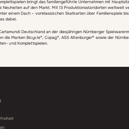
mplettspielen bringt das familiengeführte Unternehmen mit Hauptsitz
e Neuheiten auf den Markt. Mit 13 Produktionsstandorten weltweit ve
nter einem Dach – vonklassischen Skatkarten über Familienspiele bi
was dabei.
artamundi Deutschland an der diesjährigen Nürnberger Spielwarenmes
n die Marken Bicycle®, Copag®, ASS Altenburger® sowie der Nürnber
rten- und Komplettspielen.
g
freiheit
en