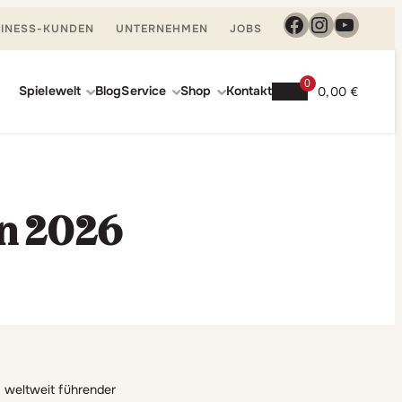
Facebook
Instagra
YouTu
INESS-KUNDEN
UNTERNEHMEN
JOBS
0
Spielewelt
Blog
Service
Shop
Kontakt
0,00
€
en 2026
s weltweit führender