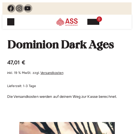
Facebook
Instagram
YouTube
0
Spielewelt
Suchen, finden, spielen. Jetzt & hier.
Dominion Dark Ages
Spielkarten
Blog
Suchen
Themenwelten
nach:
47,01
€
Beliebte Spiele
Service
inkl. 19 % MwSt.
zzgl.
Versandkosten
Klassische Spiele
Spielregeln
Shop
Lernspiele
Lieferzeit:
1-3 Tage
Kundenservice
Die Versandkosten werden auf deinem Weg zur Kasse berechnet.
Shopübersicht
Feedback
Kontakt
Alle Produkte im Überblick
Anfrage
Merchandise
Kataloge
Unsere Stores