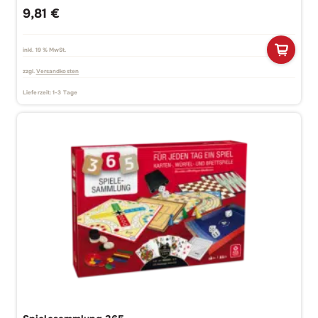
9,81
€
inkl. 19 % MwSt.
zzgl.
Versandkosten
Lieferzeit:
1-3 Tage