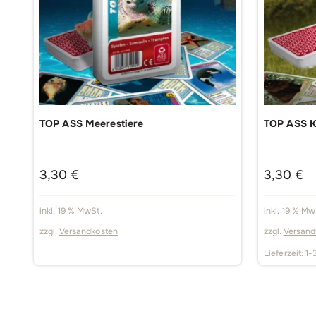
TOP ASS Meerestiere
TOP ASS K
3,30
€
3,30
€
inkl. 19 % MwSt.
inkl. 19 % Mw
zzgl.
Versandkosten
zzgl.
Versand
Lieferzeit:
1-