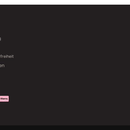
g
freiheit
en