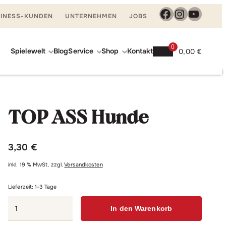
Facebook
Instagra
YouTu
INESS-KUNDEN
UNTERNEHMEN
JOBS
0
Spielewelt
Blog
Service
Shop
Kontakt
0,00
€
TOP
In den Warenkorb
ASS
TOP ASS Hunde
Hunde
Menge
3,30
€
inkl. 19 % MwSt.
zzgl.
Versandkosten
Lieferzeit:
1-3 Tage
TOP
In den Warenkorb
ASS