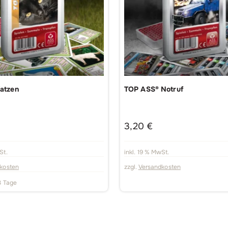
atzen
TOP ASS® Notruf
3,20
€
St.
inkl. 19 % MwSt.
kosten
zzgl.
Versandkosten
3 Tage