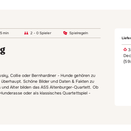
15 min
2 - 0 Spieler
Spielregeln
Liefe
ng
3
Dec
(59
ky, Collie oder Bernhardiner - Hunde gehören zu
n überhaupt. Schöne Bilder und Daten & Fakten zu
 und Alter bilden das ASS Altenburger-Quartett. Ob
Hunderasse oder als klassisches Quartettspiel -