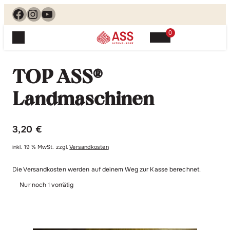
Facebook
Instagram
YouTube
0
Spielewelt
Suchen, finden, spielen. Jetzt & hier.
TOP ASS®
Spielkarten
Blog
Suchen
Landmaschinen
Themenwelten
nach:
Beliebte Spiele
Service
3,20
€
Klassische Spiele
Spielregeln
Shop
Lernspiele
inkl. 19 % MwSt.
zzgl.
Versandkosten
Kundenservice
Shopübersicht
Die Versandkosten werden auf deinem Weg zur Kasse berechnet.
Feedback
Kontakt
Alle Produkte im Überblick
Nur noch 1 vorrätig
Anfrage
Merchandise
Kataloge
Unsere Stores