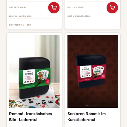
inkl. 19 % MwSt.
inkl. 19 % MwSt.
zzgl.
Versandkosten
zzgl.
Versandkosten
Lieferzeit:
1-3 Tage
Rommé, französisches
Senioren Rommé im
Bild, Lederetui
Kunstlederetui