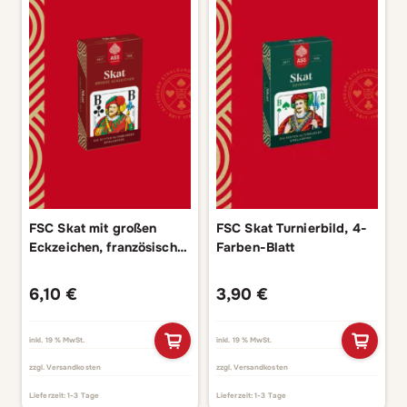
FSC Skat mit großen
FSC Skat Turnierbild, 4-
Eckzeichen, französisches
Farben-Blatt
Bild
6,10
€
3,90
€
inkl. 19 % MwSt.
inkl. 19 % MwSt.
zzgl.
Versandkosten
zzgl.
Versandkosten
Lieferzeit:
1-3 Tage
Lieferzeit:
1-3 Tage