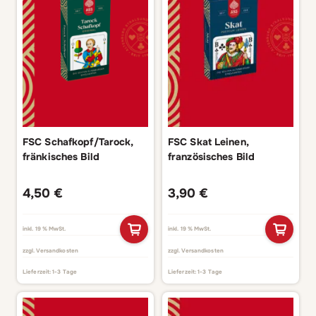
FSC Schafkopf/Tarock,
FSC Skat Leinen,
fränkisches Bild
französisches Bild
4,50
€
3,90
€
inkl. 19 % MwSt.
inkl. 19 % MwSt.
zzgl.
Versandkosten
zzgl.
Versandkosten
Lieferzeit:
1-3 Tage
Lieferzeit:
1-3 Tage