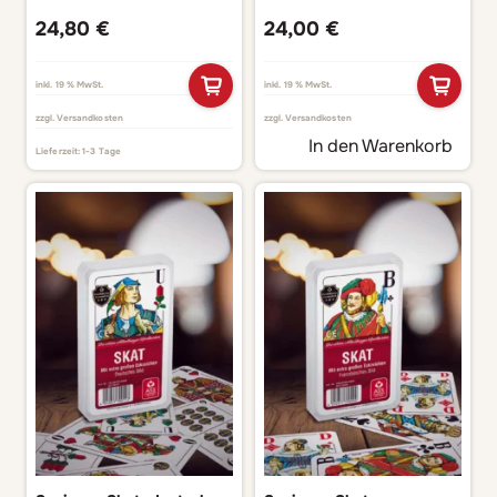
24,80
€
24,00
€
inkl. 19 % MwSt.
inkl. 19 % MwSt.
zzgl.
Versandkosten
zzgl.
Versandkosten
In den Warenkorb
Lieferzeit:
1-3 Tage