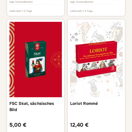
zzgl.
Versandkosten
zzgl.
Versandkosten
Lieferzeit:
1-3 Tage
Lieferzeit:
1-3 Tage
FSC Skat, sächsisches
Loriot Rommé
Bild
5,00
€
12,40
€