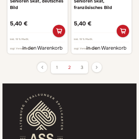
Senioren Skat, deutsches
Senioren Skat,
Bild
französisches Bild
5,40
€
5,40
€
inkl. 19 % MwSt.
inkl. 19 % MwSt.
In den Warenkorb
In den Warenkorb
zzgl.
Versandkosten
zzgl.
Versandkosten
1
2
3