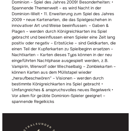
Dominion – Spiel des Jahres 2009! Besonderheiten: •
Spannende Themenwelt – es wird Nacht in der
Dominion-Welt • 11. Erweiterung zum Spiel des Jahres
2009 • neue Kartenarten, die das Spielgeschehen in
innovativer Art und Weise beeinflussen: – Gaben &
Plagen – werden durch Königreichkarten ins Spiel
gebracht und beeinflussen einen Spieler eine Zeit lang
positiv oder negativ – Erbstücke – sind Geldkarten, die
einen Teil der Kupferkarten zu Spielbeginn ersetzen –
Nachtkarten – Karten dieses Typs können in der neu
eingeführten Nachtphase ausgespielt werden, z.B.
Vampirin, Werwolf oder Wechselbalg – Zombiekarten –
können Karten aus dem Müllstapel wieder
„heraufbeschwören“ – Visionen – werden durch
bestimmte Königreichkarten ins Spiel gebracht •
Umfangreiches & anspruchsvolles neues Regelwerk •
Vor allem für geübte Dominion-Spieler geeignet –
spannende Regelkicks