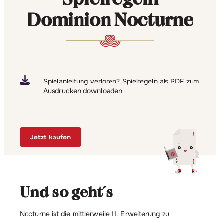
Dominion Nocturne
Spielanleitung verloren? Spielregeln als PDF zum
Ausdrucken downloaden
Jetzt kaufen
Und so geht´s
Nocturne ist die mittlerweile 11. Erweiterung zu