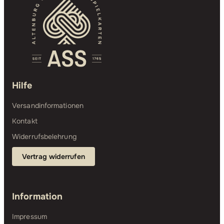
Hilfe
Versandinformationen
Kontakt
Widerrufsbelehrung
Vertrag widerrufen
Information
Impressum