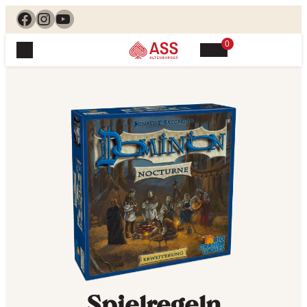
Facebook
Instagram
YouTube
0
Spielewelt
Suchen, finden, spielen. Jetzt & hier.
Spielkarten
Blog
Suchen
Themenwelten
nach:
Beliebte Spiele
Service
Klassische Spiele
Spielregeln
Shop
Lernspiele
Kundenservice
Shopübersicht
Feedback
Kontakt
Alle Produkte im Überblick
Anfrage
Merchandise
Kataloge
Unsere Stores
Spielregeln