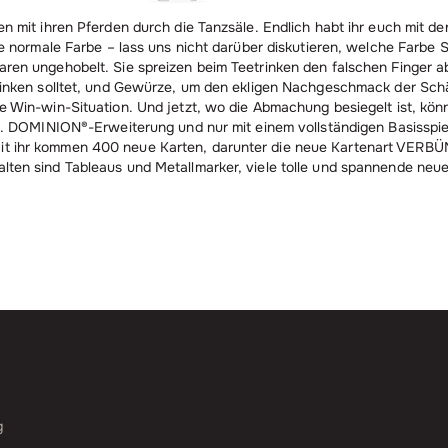
en mit ihren Pferden durch die Tanzsäle. Endlich habt ihr euch mit 
ie normale Farbe – lass uns nicht darüber diskutieren, welche Farbe S
aren ungehobelt. Sie spreizen beim Teetrinken den falschen Finger a
trinken solltet, und Gewürze, um den ekligen Nachgeschmack der Sch
ne Win-win-Situation. Und jetzt, wo die Abmachung besiegelt ist, kö
14. DOMINION®-Erweiterung und nur mit einem vollständigen Basisspi
t ihr kommen 400 neue Karten, darunter die neue Kartenart VERBÜND
ten sind Tableaus und Metallmarker, viele tolle und spannende neue 
g