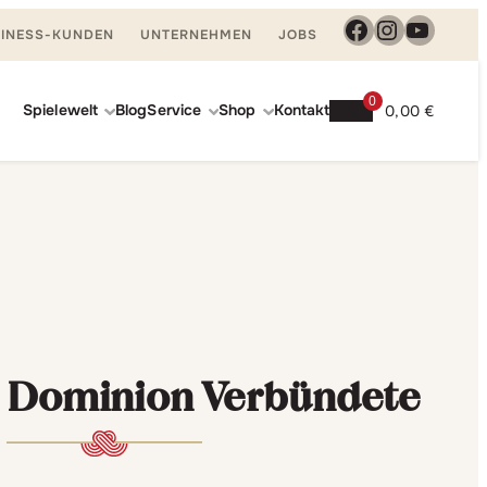
Facebook
Instagra
YouTu
INESS-KUNDEN
UNTERNEHMEN
JOBS
0
Spielewelt
Blog
Service
Shop
Kontakt
0,00
€
n Dominion Verbündete